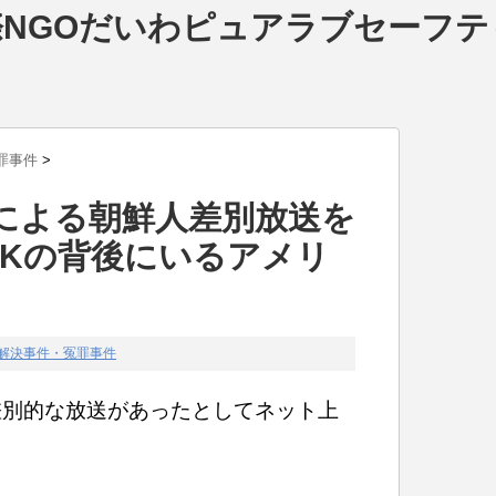
NGOだいわピュアラブセーフテ
罪事件
>
局による朝鮮人差別放送を
HKの背後にいるアメリ
解決事件・冤罪事件
差別的な放送があったとしてネット上