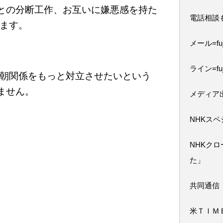
鮮との分断工作、お互いに嫌悪感を持た
電話相談
ます。
メール=fuji
ライン=fuj
朝関係をもっと対立させたいという
ません。
メディア
NHKス
NHKク
た」
共同通信
米ＴＩＭ