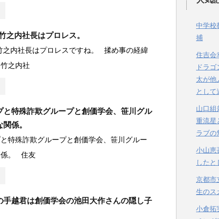
中学校
S竹之内社長はプロレス。
捕
竹之内社長はプロレスですね。 揉め事の経緯
住吉会
に竹之内社
ドラゴ
太が他
として
山口組
プと特殊詐欺グループと創価学会、笹川グル
重流星
な関係。
ラブの
プと特殊詐欺グループと創価学会、笹川グルー
小山恵
係。 住友
したと
京都市
生のス
の手越君は創価学会の池田大作さんの隠し子
小倉拓