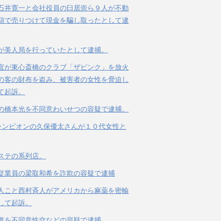
石井寛一と会社役員の臼居崇ら９人が不動
額で売りつけて現金を騙し取ったとして逮
が美人局を行っていたとして逮捕。
宣が東心斎橋のクラブ「ザピンク」を放火
の客の財布を盗み、被害者の女性を脅迫し
て起訴。
の橋本光を不同意わいせつの容疑で逮捕。
ャンピオンの久保優太さんが１０代女性と
ステの系列店。
従業員の梁取和希を詐欺の容疑で逮捕
人こと西村斉人がアメリカから麻薬を密輸
して起訴。
道を不同意性交などの容疑で逮捕