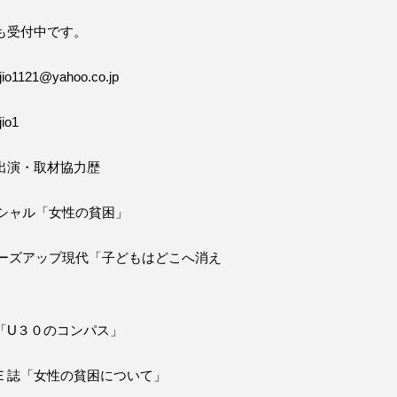
も受付中です。
o1121@yahoo.co.jp
io1
出演・取材協力歴
ペシャル「女性の貧困」
ローズアップ現代「子どもはどこへ消え
「U３０のコンパス」
Ｅ誌「女性の貧困について」