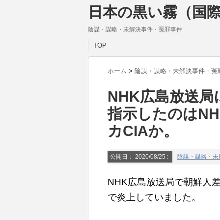
日本の黒い霧（国際
陰謀・謀略・未解決事件・冤罪事件
TOP
ホーム
>
陰謀・謀略・未解決事件・冤
NHK広島放送
指示したのはN
カCIAか。
公開日：
2020/08/25
:
陰謀・謀略・未
NHK広島放送局で朝鮮人
で炎上していました。