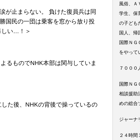
風俗、Ａ
涙が止まらない。 負けた復員兵は同
学生、保
勝国民の一団は乗客を窓から放り投
の子ども
悔しい…！＞
国人、帰
国際ＮＧ
をやって
によるものでNHK本部は関与していま
７０００
国際ＮＧ
相談援助
めの総合
立した後、NHKの背後で操っているの
ジャーナ
２４時間