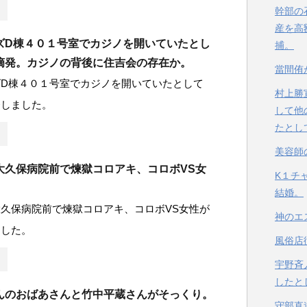
幹部の
産を高
ズD棟４０１号室でカジノを開いていたとし
捕。
摘発。カジノの背後に住吉会の存在か。
當間侑
ズD棟４０１号室でカジノを開いていたとして
村上勝
発しました。
して他
たとし
美容師
大久保病院前で煉獄コロアキ、コロボVS女
K１チ
結婚。
久保病院前で煉獄コロアキ、コロボVS女性が
神のエ
ました。
風俗店
宇野斉
したと
んのおばあさんと竹中平蔵さんがそっくり。
守部直