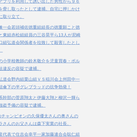
アプリを利用して誘い出した男性から９６
を脅し取ったとして逮捕。自宅に押しかけ
に取り立て。
兼一会若頭補佐徳重組組長の徳重願こと徳
と東組赤松組組員の三谷晃平ら13人が尼崎
口組弘道会関係者を拉致して殺害したとし
。
の小学校教師の鈴木敬介を児童買春・ポル
法違反の容疑で逮捕。
弘道会野内組栗山組ＶＳ稲川会上州田中一
組傘下の半グレブラッドの抗争勃発！
系幹部の菅原翔太と伊藤大翔と柳沢一輝ら
強盗予備の容疑で逮捕。
のチャンピオンの久保優太さんの奥さんの
ラさんのお父さんは森下実業の社長。
産代表で住吉会幸平一家加藤連合会聡仁組