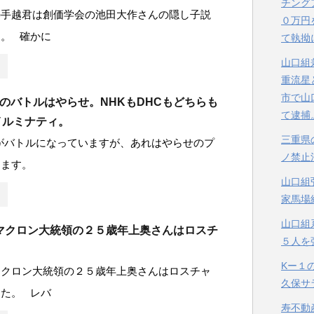
チング
の手越君は創価学会の池田大作さんの隠し子説
０万円
。 確かに
て執拗
山口組
重流星
市で山
Cのバトルはやらせ。NHKもDHCもどちらも
て逮捕
イルミナティ。
三重県
Cがバトルになっていますが、あれはやらせのプ
ノ禁止
ります。
山口組
家馬場
山口組
マクロン大統領の２５歳年上奥さんはロスチ
５人を
。
Kー１
マクロン大統領の２５歳年上奥さんはロスチャ
久保サ
た。 レバ
寿不動