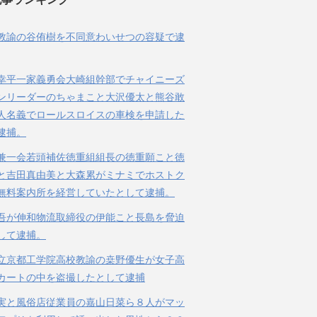
教諭の谷侑樹を不同意わいせつの容疑で逮
幸平一家義勇会大崎組幹部でチャイニーズ
ンリーダーのちゃまこと大沢優太と熊谷敢
人名義でロールスロイスの車検を申請した
逮捕。
兼一会若頭補佐徳重組組長の徳重願こと徳
と吉田真由美と大森累がミナミでホストク
無料案内所を経営していたとして逮捕。
吾が伸和物流取締役の伊能こと長島を脅迫
して逮捕。
立京都工学院高校教諭の桒野優生が女子高
カートの中を盗撮したとして逮捕
実と風俗店従業員の嘉山日菜ら８人がマッ