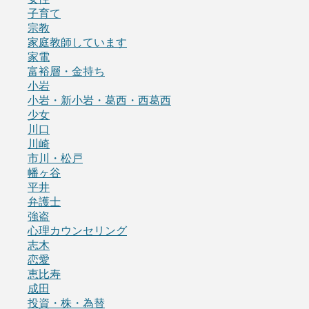
子育て
宗教
家庭教師しています
家電
富裕層・金持ち
小岩
小岩・新小岩・葛西・西葛西
少女
川口
川崎
市川・松戸
幡ヶ谷
平井
弁護士
強盗
心理カウンセリング
志木
恋愛
恵比寿
成田
投資・株・為替