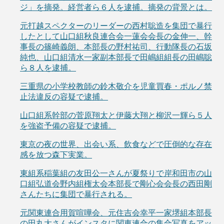
ジ」を摘発。経営者ら６人を逮捕。摘発の背景とは。
元打越スペクターのリーダーの西村聡造を集団で暴行
したとして山口組秋良連合会一蓮会会長の金伸一、幹
事長の篠崎義朗、本部長の野村祐司、行動隊長の石坂
純也、山口組清水一家副本部長で田嶋組組長の田嶋聡
ら８人を逮捕。
三重県の小学校教師の鈴木敬介を児童買春・ポルノ禁
止法違反の容疑で逮捕。
山口組系幹部の菅原翔太と伊藤大翔と柳沢一輝ら５人
を強盗予備の容疑で逮捕。
東京の夜の世界、出会い系、飲食などで圧倒的な存在
感を放つ森下実業。
東組系稲葉組の友田公一さんが夏祭りで岸和田市の山
口組弘道会野内組権太会本部長で剛心会会長の西田剛
さんたちに集団で暴行される。
元関東連合用賀喧嘩会、元住吉会幸平一家堺組本部長
の田丸大さんがインスタに関東連合の集合写真をアッ