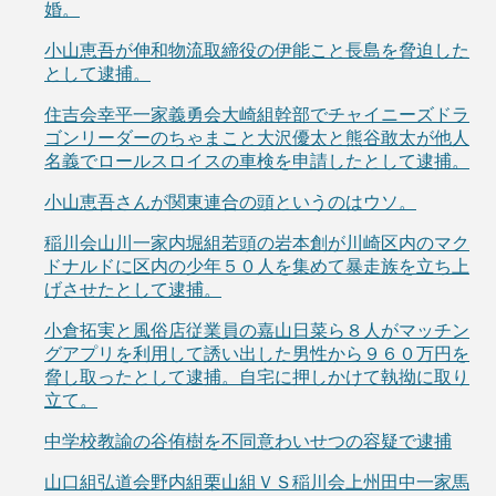
婚。
小山恵吾が伸和物流取締役の伊能こと長島を脅迫した
として逮捕。
住吉会幸平一家義勇会大崎組幹部でチャイニーズドラ
ゴンリーダーのちゃまこと大沢優太と熊谷敢太が他人
名義でロールスロイスの車検を申請したとして逮捕。
小山恵吾さんが関東連合の頭というのはウソ。
稲川会山川一家内堀組若頭の岩本創が川崎区内のマク
ドナルドに区内の少年５０人を集めて暴走族を立ち上
げさせたとして逮捕。
小倉拓実と風俗店従業員の嘉山日菜ら８人がマッチン
グアプリを利用して誘い出した男性から９６０万円を
脅し取ったとして逮捕。自宅に押しかけて執拗に取り
立て。
中学校教諭の谷侑樹を不同意わいせつの容疑で逮捕
山口組弘道会野内組栗山組ＶＳ稲川会上州田中一家馬