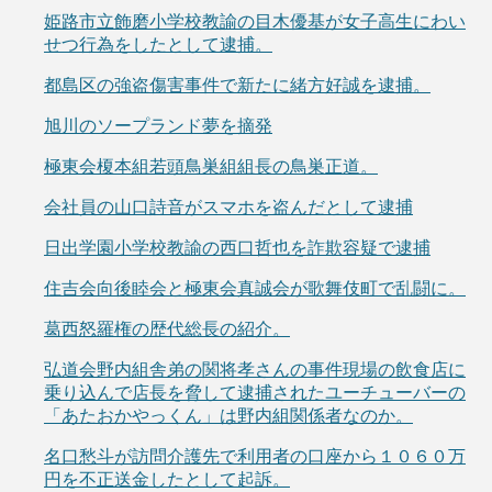
姫路市立飾磨小学校教諭の目木優基が女子高生にわい
せつ行為をしたとして逮捕。
都島区の強盗傷害事件で新たに緒方好誠を逮捕。
旭川のソープランド夢を摘発
極東会榎本組若頭鳥巣組組長の鳥巣正道。
会社員の山口詩音がスマホを盗んだとして逮捕
日出学園小学校教諭の西口哲也を詐欺容疑で逮捕
住吉会向後睦会と極東会真誠会が歌舞伎町で乱闘に。
葛西怒羅権の歴代総長の紹介。
弘道会野内組舎弟の関将孝さんの事件現場の飲食店に
乗り込んで店長を脅して逮捕されたユーチューバーの
「あたおかやっくん」は野内組関係者なのか。
名口愁斗が訪問介護先で利用者の口座から１０６０万
円を不正送金したとして起訴。