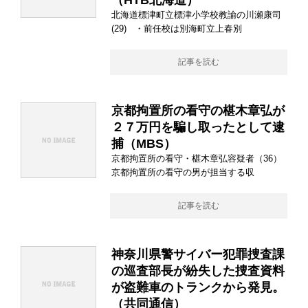
（HTB北海道）
北海道標津町立標津小学校教諭の川瀬康司
(29) ・前任校は別海町立上春別
記事を読む
京都拘置所の看守の椹木章弘が
２７万円を騙し取ったとして逮
捕（MBS）
京都拘置所の看守・椹木章弘容疑者（36）
京都拘置所の看守の男が担当する収
記事を読む
神奈川県警サイバー犯罪捜査課
の巡査部長が紛失した捜査資料
が盗難車のトランクから発見。
（共同通信）