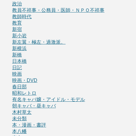
政治
教員不祥事・公務員・医師・ＮＰＯ不祥事
教師時代
教育
新宿
新小岩
新左翼・極左・過激派。
新横浜
新橋
日本橋
日記
映画
映画・DVD
春日部
昭和レトロ
有名キャバ嬢・アイドル・モデル
朝キャバ・昼キャバ
木村草太
未分類
本・漫画・書評
本八幡