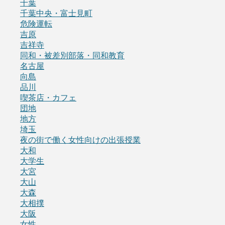
千葉
千葉中央・富士見町
危険運転
吉原
吉祥寺
同和・被差別部落・同和教育
名古屋
向島
品川
喫茶店・カフェ
団地
地方
埼玉
夜の街で働く女性向けの出張授業
大和
大学生
大宮
大山
大森
大相撲
大阪
女性