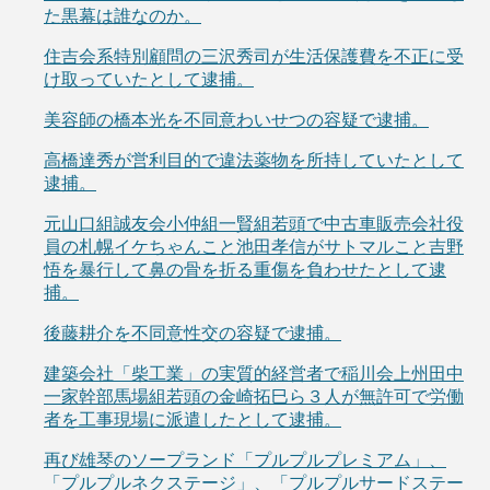
た黒幕は誰なのか。
住吉会系特別顧問の三沢秀司が生活保護費を不正に受
け取っていたとして逮捕。
美容師の橋本光を不同意わいせつの容疑で逮捕。
高橋達秀が営利目的で違法薬物を所持していたとして
逮捕。
元山口組誠友会小仲組一賢組若頭で中古車販売会社役
員の札幌イケちゃんこと池田孝信がサトマルこと吉野
悟を暴行して鼻の骨を折る重傷を負わせたとして逮
捕。
後藤耕介を不同意性交の容疑で逮捕。
建築会社「柴工業」の実質的経営者で稲川会上州田中
一家幹部馬場組若頭の金崎拓巳ら３人が無許可で労働
者を工事現場に派遣したとして逮捕。
再び雄琴のソープランド「プルプルプレミアム」、
「プルプルネクステージ」、「プルプルサードステー