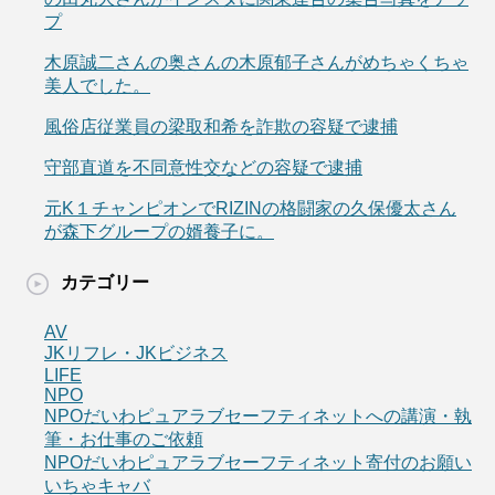
プ
木原誠二さんの奥さんの木原郁子さんがめちゃくちゃ
美人でした。
風俗店従業員の梁取和希を詐欺の容疑で逮捕
守部直道を不同意性交などの容疑で逮捕
元K１チャンピオンでRIZINの格闘家の久保優太さん
が森下グループの婿養子に。
カテゴリー
AV
JKリフレ・JKビジネス
LIFE
NPO
NPOだいわピュアラブセーフティネットへの講演・執
筆・お仕事のご依頼
NPOだいわピュアラブセーフティネット寄付のお願い
いちゃキャバ