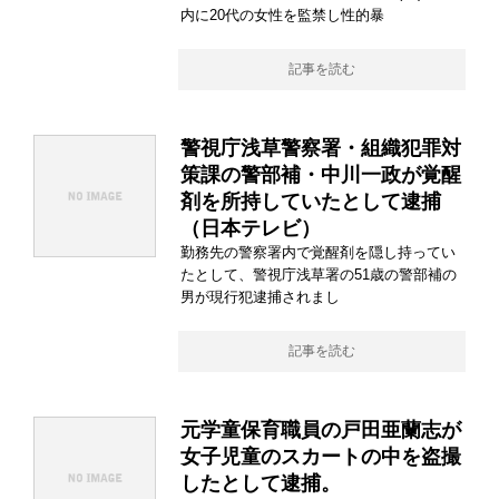
内に20代の女性を監禁し性的暴
記事を読む
警視庁浅草警察署・組織犯罪対
策課の警部補・中川一政が覚醒
剤を所持していたとして逮捕
（日本テレビ）
勤務先の警察署内で覚醒剤を隠し持ってい
たとして、警視庁浅草署の51歳の警部補の
男が現行犯逮捕されまし
記事を読む
元学童保育職員の戸田亜蘭志が
女子児童のスカートの中を盗撮
したとして逮捕。