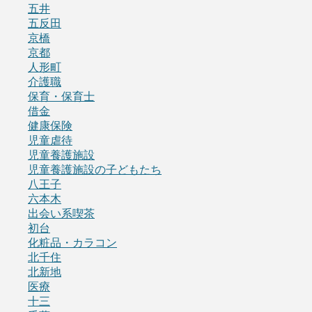
五井
五反田
京橋
京都
人形町
介護職
保育・保育士
借金
健康保険
児童虐待
児童養護施設
児童養護施設の子どもたち
八王子
六本木
出会い系喫茶
初台
化粧品・カラコン
北千住
北新地
医療
十三