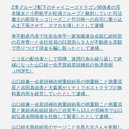
Z李グループ配下のチャイニーズドラゴン関係者の茨
木陽太と小野航平が松浦グループと敵対していた司法
書士の新宿モッコリーズこと竹川裕一の自宅に乗り込
み土下座させて、スマホを壊したとして逮捕
寿不動産代表で住吉会幸平一家加藤連合会聡仁組幹部
の石井寛一と会社役員の臼居崇ら９人が不動産を高額
で売りつけて現金を騙し取ったとして逮捕。
ニコ生の配信者として喧嘩、迷惑行為を繰り返して絶
縁になった山口組一会芳賀組若頭補佐の魚津美樹
（HOPE）
山口組兼一会若頭補佐徳重組組長の徳重願こと徳重流
星と吉田真由美と大森累がミナミでホストクラブの無
料案内所を経営していたとして逮捕。
山口組兼一会若頭補佐徳重組組長の徳重願こと徳重流
星と東組赤松組組員の三谷晃平ら13人が尼崎市で山口
組弘道会関係者を拉致して殺害したとして逮捕。
山口組生島組組長のサージこと生島久次さんを射殺し