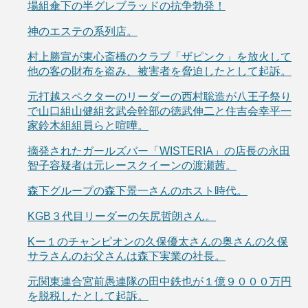
場組傘下の半グレブラッドの抗争勃発！
神のエステの系列店。
村上勝宣が東心斎橋のクラブ「ザピンク」を放火して
他の客の財布を盗み、被害者を脅迫したとして起訴。
元打越スペクターのリーダーの西村聡造が八王子祭り
で山口組山健組玄武会幹部の徳武伸二と住吉会幸平一
家鈴木組組員らと喧嘩。
摘発されたガールズバー「WISTERIA」の店長の永田
智子容疑者は元レースクイーンの渡瀬茜。
森下グループの森下景一さんのホスト時代。
KGB３代目リーダーの矢尻哲朗さん。
Kー１のチャンピオンの久保優太さんの奥さんの久保
サラさんのお父さんは森下実業の社長。
元関東連合宮前愚連隊の田中鉄也が１億９０００万円
を脱税したとして起訴。