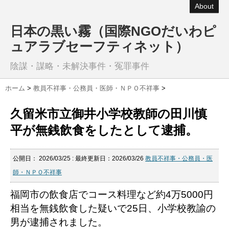
About
日本の黒い霧（国際NGOだいわピ
ュアラブセーフティネット）
陰謀・謀略・未解決事件・冤罪事件
ホーム
>
教員不祥事・公務員・医師・ＮＰＯ不祥事
>
久留米市立御井小学校教師の田川慎
平が無銭飲食をしたとして逮捕。
公開日：
2026/03/25
: 最終更新日：2026/03/26
教員不祥事・公務員・医
師・ＮＰＯ不祥事
福岡市の飲食店でコース料理など約4万5000円
相当を無銭飲食した疑いで25日、小学校教諭の
男が逮捕されました。