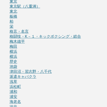
東京
東京駅（八重洲）
東北
板橋
柏
栄
格言・名言
格闘技・K－１・キックボクシング・総合
梅木雄平
梅田
横浜
横浜
歴史
池袋
津田沼・習志野・八千代
派遣キャバクラ
浅草
浜松町
浦和
浦安
海老名
渋谷