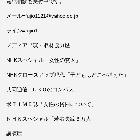
電話相談も受付中です。
メール=fujio1121@yahoo.co.jp
ライン=fujio1
メディア出演・取材協力歴
NHKスペシャル「女性の貧困」
NHKクローズアップ現代「子どもはどこへ消えた」
共同通信「U３０のコンパス」
米ＴＩＭＥ誌「女性の貧困について」
ＮＨＫスペシャル「若者失踪３万人」
講演歴