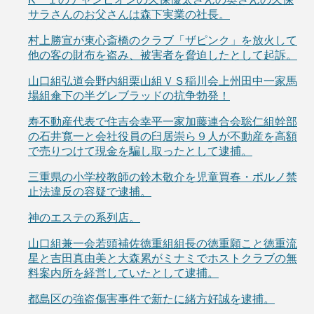
サラさんのお父さんは森下実業の社長。
村上勝宣が東心斎橋のクラブ「ザピンク」を放火して
他の客の財布を盗み、被害者を脅迫したとして起訴。
山口組弘道会野内組栗山組ＶＳ稲川会上州田中一家馬
場組傘下の半グレブラッドの抗争勃発！
寿不動産代表で住吉会幸平一家加藤連合会聡仁組幹部
の石井寛一と会社役員の臼居崇ら９人が不動産を高額
で売りつけて現金を騙し取ったとして逮捕。
三重県の小学校教師の鈴木敬介を児童買春・ポルノ禁
止法違反の容疑で逮捕。
神のエステの系列店。
山口組兼一会若頭補佐徳重組組長の徳重願こと徳重流
星と吉田真由美と大森累がミナミでホストクラブの無
料案内所を経営していたとして逮捕。
都島区の強盗傷害事件で新たに緒方好誠を逮捕。