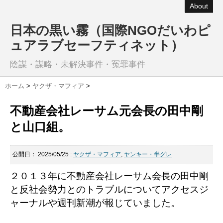
About
日本の黒い霧（国際NGOだいわピ
ュアラブセーフティネット）
陰謀・謀略・未解決事件・冤罪事件
ホーム
>
ヤクザ・マフィア
>
不動産会社レーサム元会長の田中剛
と山口組。
公開日：
2025/05/25
:
ヤクザ・マフィア
,
ヤンキー・半グレ
２０１３年に不動産会社レーサム会長の田中剛
と反社会勢力とのトラブルについてアクセスジ
ャーナルや週刊新潮が報じていました。