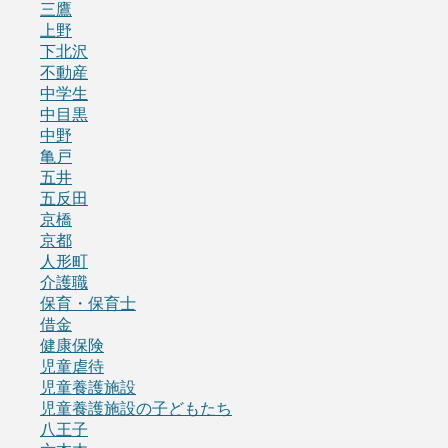
三鷹
上野
下北沢
不動産
中学生
中目黒
中野
亀戸
五井
五反田
京橋
京都
人形町
介護職
保育・保育士
借金
健康保険
児童虐待
児童養護施設
児童養護施設の子どもたち
八王子