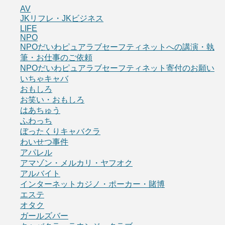
AV
JKリフレ・JKビジネス
LIFE
NPO
NPOだいわピュアラブセーフティネットへの講演・執
筆・お仕事のご依頼
NPOだいわピュアラブセーフティネット寄付のお願い
いちゃキャバ
おもしろ
お笑い・おもしろ
はあちゅう
ふわっち
ぼったくりキャバクラ
わいせつ事件
アパレル
アマゾン・メルカリ・ヤフオク
アルバイト
インターネットカジノ・ポーカー・賭博
エステ
オタク
ガールズバー