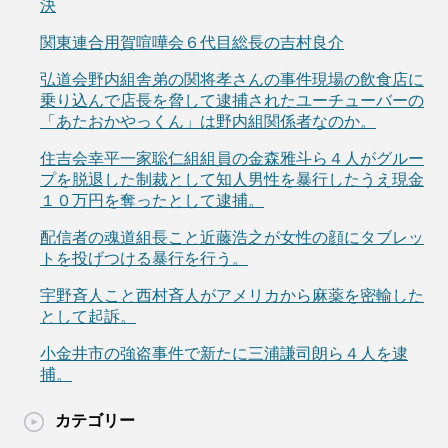
決
関東連合用賀喧嘩会６代目総長の吉村良介
弘道会野内組舎弟の関将孝さんの事件現場の飲食店に
乗り込んで店長を脅して逮捕されたユーチューバーの
「あたおかやっくん」は野内組関係者なのか。
住吉会幸平一家聡仁組組員の金森雅斗ら４人がグルー
プを脱退した制裁として知人男性を暴行したうえ現金
１０万円を奪ったとして逮捕。
配信者の魂道組長こと近藤浩之が女性の顔にタブレッ
トを投げつける暴行を行う。
宇野斉人こと西村斉人がアメリカから麻薬を密輸した
として起訴。
小金井市の強盗事件で新たに三浦謙司朗ら４人を逮
捕。
カテゴリー