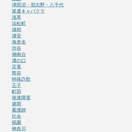
津田沼・習志野・八千代
派遣キャバクラ
浅草
浜松町
浦和
浦安
海老名
渋谷
湘南台
溝の口
災害
熊谷
特殊詐欺
王子
町田
発達障害
盛岡
看護師
社会
祇園
神奈川