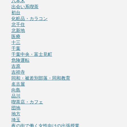
六本木
出会い系喫茶
初台
化粧品・カラコン
北千住
北新地
医療
十三
千葉
千葉中央・富士見町
危険運転
吉原
吉祥寺
同和・被差別部落・同和教育
名古屋
向島
品川
喫茶店・カフェ
団地
地方
埼玉
夜の街で働く女性向けの出張授業