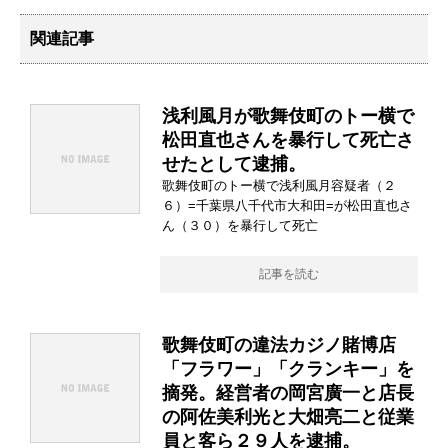
関連記事
浅利風月が歌舞伎町のトー横で
松田直也さんを暴行して死亡さ
せたとして逮捕。
歌舞伎町のトー横で浅利風月容疑者（２
６）=千葉県八千代市大和田=が松田直也さ
ん（３０）を暴行して死亡
記事を読む
歌舞伎町の違法カジノ賭博店
「フラワー」「クランキー」を
摘発。経営者の岡宮廣一と店長
の阿佐美利光と大畑亮二と従業
員と客ら２９人を逮捕。