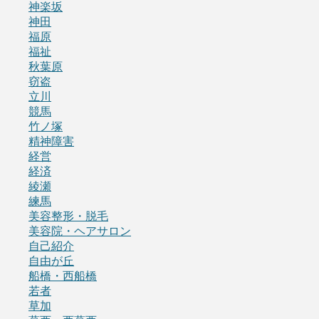
神楽坂
神田
福原
福祉
秋葉原
窃盗
立川
競馬
竹ノ塚
精神障害
経営
経済
綾瀬
練馬
美容整形・脱毛
美容院・ヘアサロン
自己紹介
自由が丘
船橋・西船橋
若者
草加