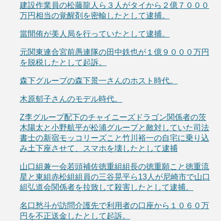
建設作業員の松藤龍人ら３人がタイから２億７０００
万円相当の覚醒剤を密輸したとして逮捕。
當間侑が美人局を行っていたとして逮捕。
元関東連合宮前愚連隊の田中鉄也が１億９０００万円
を脱税したとして起訴。
森下グループの森下景一さんのホスト時代。
木原郁子さんのモデル時代。
Z李グループ配下のチャイニーズドラゴン関係者の茨
木陽太と小野航平が松浦グループと敵対していた司法
書士の新宿モッコリーズこと竹川裕一の自宅に乗り込
み土下座させて、スマホを壊したとして逮捕
山口組兼一会若頭補佐徳重組組長の徳重願こと徳重流
星と東組赤松組組員の三谷晃平ら13人が尼崎市で山口
組弘道会関係者を拉致して殺害したとして逮捕。
名口愁斗が訪問介護先で利用者の口座から１０６０万
円を不正送金したとして起訴。