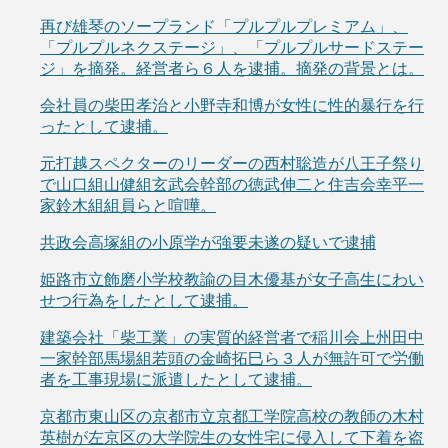
再び雄琴のソープランド「プルプルプレミアム」、
「プルプルネクステージ」、「プルプルサードステー
ジ」を摘発。経営者ら６人を逮捕。摘発の背景とは。
会社員の柴田孝治と小野寺和博が女性に性的暴行を行
ったとして逮捕。
元打越スペクターのリーダーの西村聡造が八王子祭り
で山口組山健組玄武会幹部の徳武伸二と住吉会幸平一
家鈴木組組員らと喧嘩。
共政会高塚組の小原学が強要未遂の疑いで逮捕
姫路市立飾磨小学校教諭の目木優基が女子高生にわい
せつ行為をしたとして逮捕。
建築会社「柴工業」の実質的経営者で稲川会上州田中
一家幹部馬場組若頭の金崎拓巳ら３人が無許可で労働
者を工事現場に派遣したとして逮捕。
京都市東山区の京都市立京都工学院高校の教師の木村
英樹が左京区の大学院生の女性宅に侵入して下着を盗