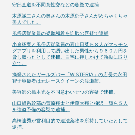
守部直道を不同意性交などの容疑で逮捕
木原誠二さんの奥さんの木原郁子さんがめちゃくちゃ
美人でした。
風俗店従業員の梁取和希を詐欺の容疑で逮捕
小倉拓実と風俗店従業員の嘉山日菜ら８人がマッチン
グアプリを利用して誘い出した男性から９６０万円を
脅し取ったとして逮捕。自宅に押しかけて執拗に取り
立て。
摘発されたガールズバー「WISTERIA」の店長の永田
智子容疑者は元レースクイーンの渡瀬茜。
美容師の橋本光を不同意わいせつの容疑で逮捕。
山口組系幹部の菅原翔太と伊藤大翔と柳沢一輝ら５人
を強盗予備の容疑で逮捕。
高橋達秀が営利目的で違法薬物を所持していたとして
逮捕。