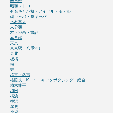
春日部
昭和レトロ
有名キャバ嬢・アイドル・モデル
朝キャバ・昼キャバ
木村草太
未分類
本・漫画・書評
本八幡
東京
東京駅（八重洲）
東北
板橋
柏
栄
格言・名言
格闘技・K－１・キックボクシング・総合
梅木雄平
梅田
横浜
横浜
歴史
池袋