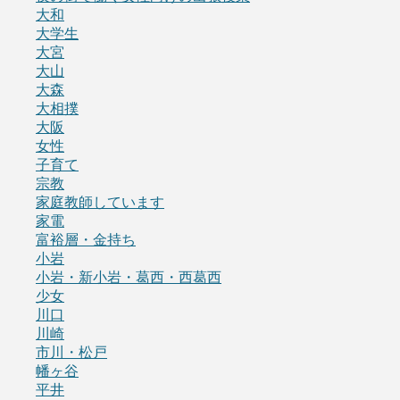
大和
大学生
大宮
大山
大森
大相撲
大阪
女性
子育て
宗教
家庭教師しています
家電
富裕層・金持ち
小岩
小岩・新小岩・葛西・西葛西
少女
川口
川崎
市川・松戸
幡ヶ谷
平井