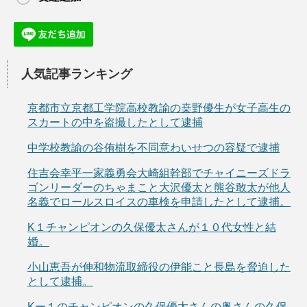
人気記事ランキング
京都市立京都工学院高校教諭の桒野優生が女子高生の
スカートの中を盗撮したとして逮捕
中学校教諭の谷侑樹を不同意わいせつの容疑で逮捕
住吉会幸平一家義勇会大崎組幹部でチャイニーズドラ
ゴンリーダーのちゃまこと大沢優太と熊谷敢太が他人
名義でロールスロイスの車検を申請したとして逮捕。
K１チャンピオンの久保優太さんが１０代女性と結
婚。
小山恵吾が伸和物流取締役の伊能こと長島を脅迫した
として逮捕。
Kー１のチャンピオンの久保優太さんの奥さんの久保