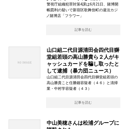
警視庁組織犯罪対策4課は6月21日、賭博開
帳図利の疑いで新宿区歌舞伎町の違法カジ
ノ賭博店「フラワー」
記事を読む
山口組二代目源清田会四代目獅
堂組若頭の高山勝貴ら２人がキ
ャッシュカードを騙し取ったと
して逮捕（暴力団ニュース）
山口組二代目源清田会四代目獅堂組若頭の
高山勝貴こと任勝鐘容疑者（４６）と清掃
業・中村学容疑者（４３）
記事を読む
中山美穂さんは松浦グループに