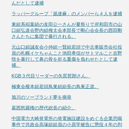
んだとして逮捕
ラッパーグループ「舐達麻」のメンバーら４人を逮捕
東組系稲葉組の友田公一さんが夏祭りで岸和田市の山
口組弘道会野内組権太会本部長で剛心会会長の西田剛
さんたちに集団で暴行される。
元山口組誠友会小仲組一賢組若頭で中古車販売会社役
員の札幌イケちゃんこと池田孝信がサトマルこと吉野
悟を暴行して鼻の骨を折る重傷を負わせたとして逮
捕。
KGB３代目リーダーの矢尻哲朗さん。
極東会榎本組若頭鳥巣組組長の鳥巣正道。
旭川のソープランド夢を摘発
葛西怒羅権の歴代総長の紹介。
中国電力大崎発電所の発電施設建設をめぐる企業恐喝
事件で共政会高塚組組員の小原学被告に懲役４年の判