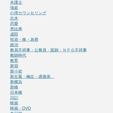
弁護士
強盗
心理カウンセリング
志木
恋愛
恵比寿
成田
投資・株・為替
政治
教員不祥事・公務員・医師・ＮＰＯ不祥事
教師時代
教育
新宿
新小岩
新左翼・極左・過激派。
新横浜
新橋
日本橋
日記
映画
映画・DVD