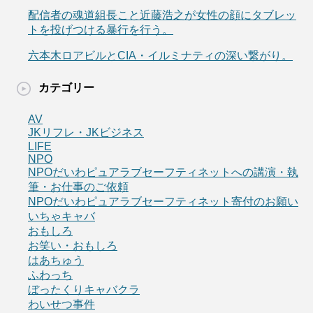
配信者の魂道組長こと近藤浩之が女性の顔にタブレッ
トを投げつける暴行を行う。
六本木ロアビルとCIA・イルミナティの深い繋がり。
カテゴリー
AV
JKリフレ・JKビジネス
LIFE
NPO
NPOだいわピュアラブセーフティネットへの講演・執
筆・お仕事のご依頼
NPOだいわピュアラブセーフティネット寄付のお願い
いちゃキャバ
おもしろ
お笑い・おもしろ
はあちゅう
ふわっち
ぼったくりキャバクラ
わいせつ事件