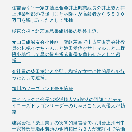
住吉会幸平一家加藤連合会井上興業組長の井上敦と井
上興業幹部の盛隆司こと林隆司が高齢者から５５００
万円を騙し取ったとして逮捕
極東会榎本組若頭鳥巣組組長の鳥巣正道。
元山口組誠友会小仲組一賢組若頭で中古車販売会社役
員の札幌イケちゃんこと池田孝信がサトマルこと吉野
悟を暴行して鼻の骨を折る重傷を負わせたとして逮
捕。
会社員の柴田孝治と小野寺和博が女性に性的暴行を行
ったとして逮捕。
旭川のソープランド夢を摘発
エイベックス会長の松浦勝人VS復活の阿部ことチャ
イニーズドラゴンリーダーのちゃまこと大沢優太が勃
発。
建築会社「柴工業」の実質的経営者で稲川会上州田中
一家幹部馬場組若頭の金崎拓巳ら３人が無許可で労働