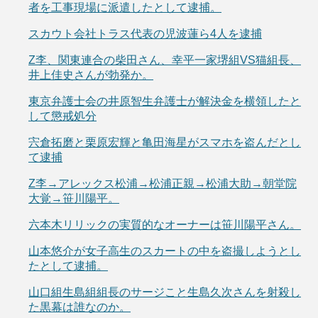
者を工事現場に派遣したとして逮捕。
スカウト会社トラス代表の児波蓮ら4人を逮捕
Z李、関東連合の柴田さん、幸平一家堺組VS猫組長、
井上佳史さんが勃発か。
東京弁護士会の井原智生弁護士が解決金を横領したと
して懲戒処分
宍倉拓磨と栗原宏輝と亀田海星がスマホを盗んだとし
て逮捕
Z李→アレックス松浦→松浦正親→松浦大助→朝堂院
大覚→笹川陽平。
六本木リリックの実質的なオーナーは笹川陽平さん。
山本悠介が女子高生のスカートの中を盗撮しようとし
たとして逮捕。
山口組生島組組長のサージこと生島久次さんを射殺し
た黒幕は誰なのか。