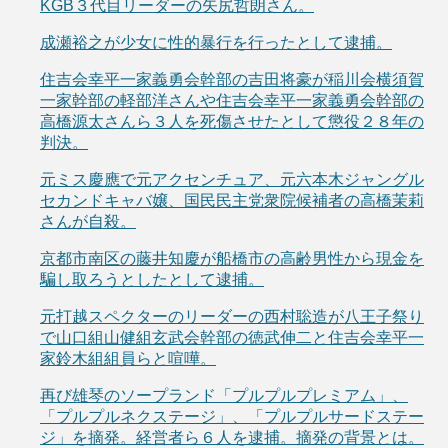
KGB３代目リーダーの矢尻哲朗さん。
成瀬裕之が少女に性的暴行を行ったとして逮捕。
住吉会幸平一家義勇会幹部の吉田将豪が稲川会横須賀
一家幹部の軽部洋さんや住吉会幸平一家義勇会幹部の
高橋源太さんら３人を死傷させたとして懲役２８年の
判決。
元ミス慶應で元アクセンチュア、元六本木ジャングル
セカンドキャバ嬢、国民民主党衆院候補者の高橋茉莉
さんが自殺。
京都市南区の藤井知慶が船橋市の高齢男性から現金を
騙し取ろうとしたとして逮捕。
元打越スペクターのリーダーの西村聡造が八王子祭り
で山口組山健組玄武会幹部の徳武伸二と住吉会幸平一
家鈴木組組員らと喧嘩。
再び雄琴のソープランド「プルプルプレミアム」、
「プルプルネクステージ」、「プルプルサードステー
ジ」を摘発。経営者ら６人を逮捕。摘発の背景とは。