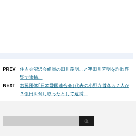
PREV
住吉会沼沢会組員の田川義明こと宇田川芳明を詐欺容
疑で逮捕。
NEXT
右翼団体｢日本愛国連合会｣代表の小野寺哲彦ら７人が
３億円を脅し取ったとして逮捕。