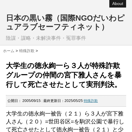
About
日本の黒い霧（国際NGOだいわピ
ュアラブセーフティネット）
陰謀・謀略・未解決事件・冤罪事件
ホーム
>
特殊詐欺
>
大学生の徳永絢一ら３人が特殊詐欺
グループの仲間の宮下雅人さんを暴
行して死亡させたとして実刑判決。
公開日：
2005/09/15
: 最終更新日：2025/05/25
特殊詐欺
大学生の徳永絢一被告（２１）ら３人が宮下雅
人さん（２０）=世田谷区=を駒沢公園で暴行し
て死亡させたとして徳永絢一被告（２１）と少