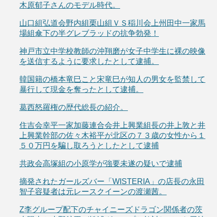
木原郁子さんのモデル時代。
山口組弘道会野内組栗山組ＶＳ稲川会上州田中一家馬
場組傘下の半グレブラッドの抗争勃発！
神戸市立中学校教師の沖翔磨が女子中学生に裸の映像
を送信するように要求したとして逮捕。
韓国籍の橋本竜巳こと宋竜巳が知人の男女を監禁して
暴行して現金を奪ったとして逮捕。
葛西怒羅権の歴代総長の紹介。
住吉会幸平一家加藤連合会井上興業組長の井上敦と井
上興業幹部の佐々木裕平が北区の７３歳の女性から１
５０万円を騙し取ろうとしたとして逮捕
共政会高塚組の小原学が強要未遂の疑いで逮捕
摘発されたガールズバー「WISTERIA」の店長の永田
智子容疑者は元レースクイーンの渡瀬茜。
Z李グループ配下のチャイニーズドラゴン関係者の茨