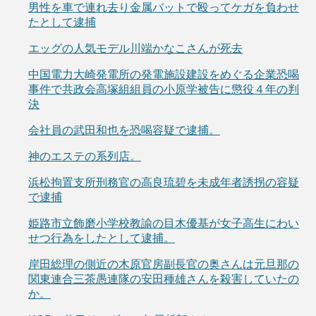
男性を車で連れ去り金属バットで殴ってケガを負わせ
たとして逮捕
エッグの人気モデル川端かなこさんが死去
中国電力大崎発電所の発電施設建設をめぐる企業恐喝
事件で共政会高塚組組員の小原学被告に懲役４年の判
決
会社員の武田和也を恐喝容疑で逮捕。
神のエステの系列店。
浜松拘置支所刑務官の高良琉碧を未成年者誘拐の容疑
で逮捕
姫路市立飾磨小学校教諭の目木優基が女子高生にわい
せつ行為をしたとして逮捕。
岸田総理の側近の木原官房副長官の奥さんは元旦那の
関東連合三茶愚連隊の安田種雄さんを殺害していたの
か。