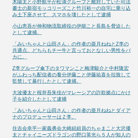
木陽太と小野航平が松浦グループと敵対していた司法
書士の新宿モッコリーズこと竹川裕一の自宅に乗り込
み土下座させて、スマホを壊したとして逮捕
小山恵吾が伸和物流取締役の伊能こと長島を脅迫した
として逮捕。
「みいちゃんと山田さん」の作者の亜月ねねとZ李の
共通点。どちらもチー牛と言っておとなしい男性をバ
カに。
Z李グループ傘下のタワマンこと梅津駿介と中村隆宏
がふわっち配信者の養分伊藤こと伊藤祐喜を拉致して
監禁して暴行したとして逮捕。
大波優太と桜井吾朱佳がマレーシアの詐欺拠点にかけ
子を紹介したとして逮捕
「みいちゃんと山田さん」の作者の亜月ねねとダイア
ナのプロデューサーはＺ李。
住吉会幸平一家義勇会大崎組組員のちゃまこと大沢優
太とチャイニーズドラゴンの野口英光ら５人が知人の