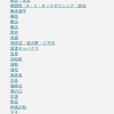
格言・名言
格闘技・K－１・キックボクシング・総合
梅木雄平
梅田
横浜
横浜
歴史
池袋
津田沼・習志野・八千代
派遣キャバクラ
浅草
浜松町
浦和
浦安
海老名
渋谷
湘南台
溝の口
災害
熊谷
特殊詐欺
王子