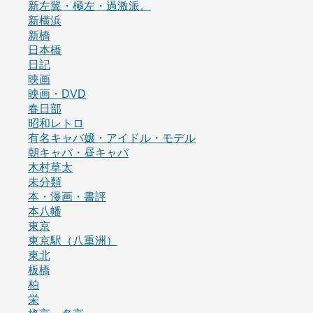
新左翼・極左・過激派。
新横浜
新橋
日本橋
日記
映画
映画・DVD
春日部
昭和レトロ
有名キャバ嬢・アイドル・モデル
朝キャバ・昼キャバ
木村草太
未分類
本・漫画・書評
本八幡
東京
東京駅（八重洲）
東北
板橋
柏
栄