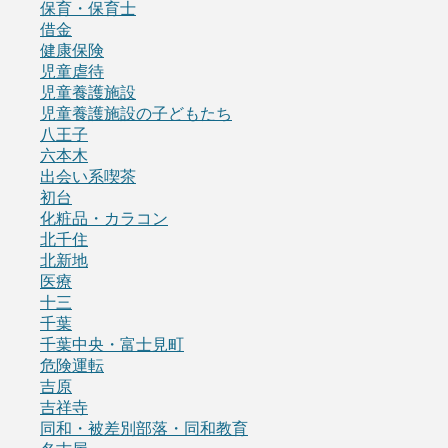
保育・保育士
借金
健康保険
児童虐待
児童養護施設
児童養護施設の子どもたち
八王子
六本木
出会い系喫茶
初台
化粧品・カラコン
北千住
北新地
医療
十三
千葉
千葉中央・富士見町
危険運転
吉原
吉祥寺
同和・被差別部落・同和教育