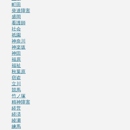
町田
発達障害
盛岡
看護師
社会
祇園
神奈川
神楽坂
神田
福原
福祉
秋葉原
窃盗
立川
競馬
竹ノ塚
精神障害
経営
経済
綾瀬
練馬