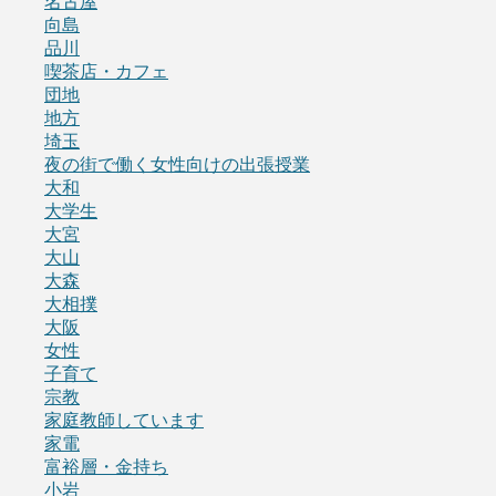
名古屋
向島
品川
喫茶店・カフェ
団地
地方
埼玉
夜の街で働く女性向けの出張授業
大和
大学生
大宮
大山
大森
大相撲
大阪
女性
子育て
宗教
家庭教師しています
家電
富裕層・金持ち
小岩