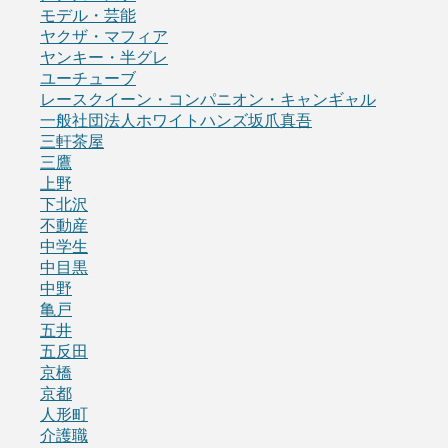
モデル・芸能
ヤクザ・マフィア
ヤンキー・半グレ
ユーチューブ
レースクイーン・コンパニオン・キャンギャル
一般社団法人ホワイトハンズ坂爪真吾
三軒茶屋
三鷹
上野
下北沢
不動産
中学生
中目黒
中野
亀戸
五井
五反田
京橋
京都
人形町
介護職