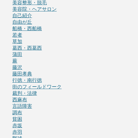
美容整形・脱毛
美容院・ヘアサロン
自己紹介
自由が丘
船橋・西船橋
若者
草加
葛西・西葛西
蒲田
蕨
藤沢
藤田孝典
行徳・南行徳
街のフィールドワーク
裁判・法律
西麻布
言語障害
調布
貧困
赤坂
赤羽