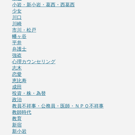
小岩・新小岩・葛西・西葛西
少女
川口
川崎
市川・松戸
幡ヶ谷
平井
弁護士
強盗
心理カウンセリング
志木
恋愛
恵比寿
成田
投資・株・為替
政治
教員不祥事・公務員・医師・ＮＰＯ不祥事
教師時代
教育
新宿
新小岩