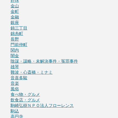
野球
金山
金町
金融
銀座
錦三丁目
錦糸町
長野
門前仲町
関内
闇金
陰謀・謀略・未解決事件・冤罪事件
雄琴
難波・心斎橋・ミナミ
音喜多駿
音楽
風俗
食べ物・グルメ
飲食店・グルメ
駒崎弘樹ＮＰＯ法人フローレンス
駒込
高円寺