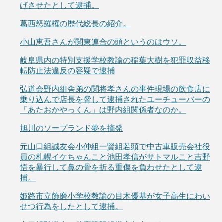
げさせたとして逮捕。
葛西怒羅権の歴代総長の紹介。
小山恵吾さんが関東連合の頭というのはウソ。
岐阜県内の特別支援学校教諭の稲葉大樹を犯罪収益移
転防止法違反の容疑で逮捕
弘道会野内組舎弟の関将孝さんの事件現場の飲食店に
乗り込んで店長を脅して逮捕されたユーチューバーの
「あたおかやっくん」は野内組関係者なのか。
旭川のソープランド夢を摘発
元山口組誠友会小仲組一賢組若頭で中古車販売会社役
員の札幌イケちゃんこと池田孝信がサトマルこと吉野
悟を暴行して鼻の骨を折る重傷を負わせたとして逮
捕。
姫路市立飾磨小学校教諭の目木優基が女子高生にわい
せつ行為をしたとして逮捕。