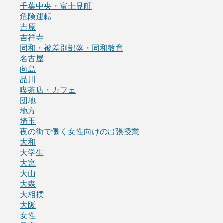
千葉中央・富士見町
危険運転
吉原
吉祥寺
同和・被差別部落・同和教育
名古屋
向島
品川
喫茶店・カフェ
団地
地方
埼玉
夜の街で働く女性向けの出張授業
大和
大学生
大宮
大山
大森
大相撲
大阪
女性