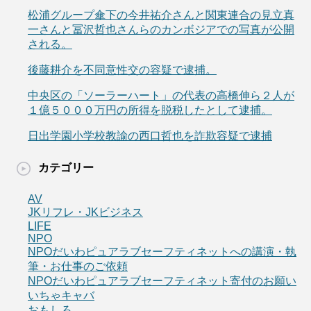
松浦グループ傘下の今井祐介さんと関東連合の見立真
一さんと冨沢哲也さんらのカンボジアでの写真が公開
される。
後藤耕介を不同意性交の容疑で逮捕。
中央区の「ソーラーハート」の代表の高橋伸ら２人が
１億５０００万円の所得を脱税したとして逮捕。
日出学園小学校教諭の西口哲也を詐欺容疑で逮捕
カテゴリー
AV
JKリフレ・JKビジネス
LIFE
NPO
NPOだいわピュアラブセーフティネットへの講演・執
筆・お仕事のご依頼
NPOだいわピュアラブセーフティネット寄付のお願い
いちゃキャバ
おもしろ