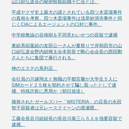
山口組弘道会の秘密暗殺組織十仁会とは。
平成ヤクザ史上最大の謎とされている四ツ木斎場事件
の真相を考察。四ツ木斎場事件は浅草妙清寺事件と同
じくCIAによるエージェントの口封じ事件。
中学校教諭の谷侑樹を不同意わいせつの容疑で逮捕
東組系稲葉組の友田公一さんが夏祭りで岸和田市の山
口組弘道会野内組権太会本部長で剛心会会長の西田剛
さんたちに集団で暴行される。
神のエステの系列店。
会社員の川越翔太と無職の宇都宮馨が大学生５人に
SIMカード２５枚を契約させて騙し取ったとして逮
捕。特殊詐欺に悪用か（朝日放送）
摘発されたガールズバー「WISTERIA」の店長の永田
智子容疑者は元レースクイーンの渡瀬茜。
工藤会長谷川組組長の長谷川泰三ら５人を強要容疑で
逮捕。