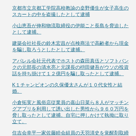
京都市立京都工学院高校教諭の桒野優生が女子高生の
スカートの中を盗撮したとして逮捕
小山恵吾が伸和物流取締役の伊能こと長島を脅迫した
として逮捕。
建築会社社長の鈴木宏昌が点検商法で高齢者から現金
を騙し取ろうとしたとして逮捕。
アパレル会社元代表でホストの森田真伍とソフトバン
クの元部長の清水亮と元課長の枡田健吾がウソの投資
話を持ち掛けて１２億円を騙し取ったとして逮捕。
K１チャンピオンの久保優太さんが１０代女性と結
婚。
小倉拓実と風俗店従業員の嘉山日菜ら８人がマッチン
グアプリを利用して誘い出した男性から９６０万円を
脅し取ったとして逮捕。自宅に押しかけて執拗に取り
立て。
住吉会幸平一家佐藤睦会組員の天羽清史を覚醒剤取締