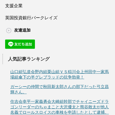
支援企業
英国投資銀行バークレイズ
友達追加
人気記事ランキング
山口組弘道会野内組栗山組ＶＳ稲川会上州田中一家馬
場組傘下の半グレブラッドの抗争勃発！
ガーシーの仲間で秋田新太郎さんの部下だった弓立昌
輝さん。
住吉会幸平一家義勇会大崎組幹部でチャイニーズドラ
ゴンリーダーのちゃまこと大沢優太と熊谷敢太が他人
名義でロールスロイスの車検を申請したとして逮捕。