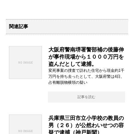
関連記事
大阪府警南堺署警部補の後藤伸
が事件現場から１０００万円を
盗んだとして逮捕。
変死事案の捜査で訪れた住宅から現金約1千
万円を持ち去ったとして、大阪府警は4日、
占有離脱物横領の疑い
記事を読む
兵庫県三田市立小学校の教員の
男（２６）が公然わいせつの容
疑で逮捕（神戸新聞）