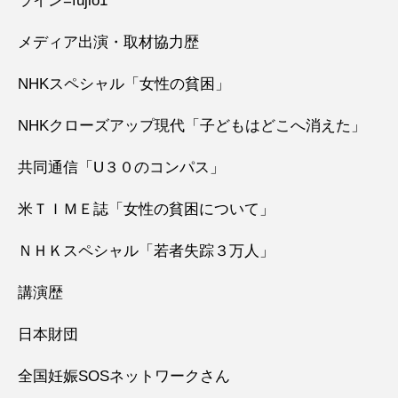
ライン=fujio1
メディア出演・取材協力歴
NHKスペシャル「女性の貧困」
NHKクローズアップ現代「子どもはどこへ消えた」
共同通信「U３０のコンパス」
米ＴＩＭＥ誌「女性の貧困について」
ＮＨＫスペシャル「若者失踪３万人」
講演歴
日本財団
全国妊娠SOSネットワークさん