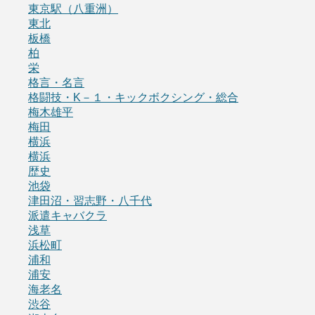
東京駅（八重洲）
東北
板橋
柏
栄
格言・名言
格闘技・K－１・キックボクシング・総合
梅木雄平
梅田
横浜
横浜
歴史
池袋
津田沼・習志野・八千代
派遣キャバクラ
浅草
浜松町
浦和
浦安
海老名
渋谷