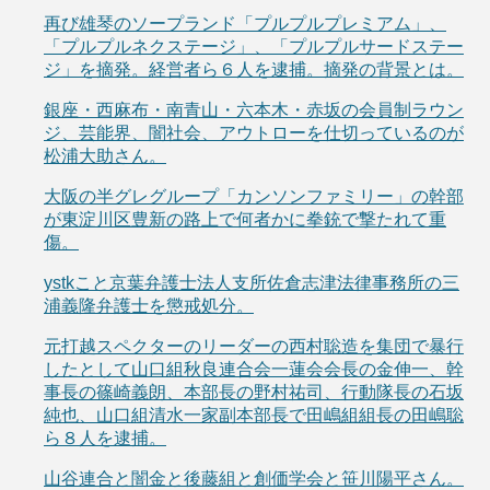
再び雄琴のソープランド「プルプルプレミアム」、
「プルプルネクステージ」、「プルプルサードステー
ジ」を摘発。経営者ら６人を逮捕。摘発の背景とは。
銀座・西麻布・南青山・六本木・赤坂の会員制ラウン
ジ、芸能界、闇社会、アウトローを仕切っているのが
松浦大助さん。
大阪の半グレグループ「カンソンファミリー」の幹部
が東淀川区豊新の路上で何者かに拳銃で撃たれて重
傷。
ystkこと京葉弁護士法人支所佐倉志津法律事務所の三
浦義隆弁護士を懲戒処分。
元打越スペクターのリーダーの西村聡造を集団で暴行
したとして山口組秋良連合会一蓮会会長の金伸一、幹
事長の篠崎義朗、本部長の野村祐司、行動隊長の石坂
純也、山口組清水一家副本部長で田嶋組組長の田嶋聡
ら８人を逮捕。
山谷連合と闇金と後藤組と創価学会と笹川陽平さん。