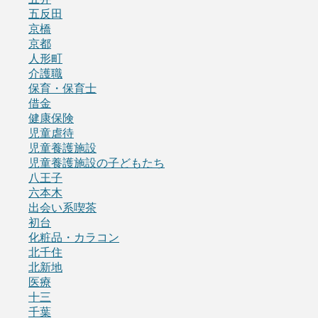
五反田
京橋
京都
人形町
介護職
保育・保育士
借金
健康保険
児童虐待
児童養護施設
児童養護施設の子どもたち
八王子
六本木
出会い系喫茶
初台
化粧品・カラコン
北千住
北新地
医療
十三
千葉