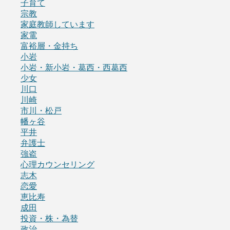
子育て
宗教
家庭教師しています
家電
富裕層・金持ち
小岩
小岩・新小岩・葛西・西葛西
少女
川口
川崎
市川・松戸
幡ヶ谷
平井
弁護士
強盗
心理カウンセリング
志木
恋愛
恵比寿
成田
投資・株・為替
政治