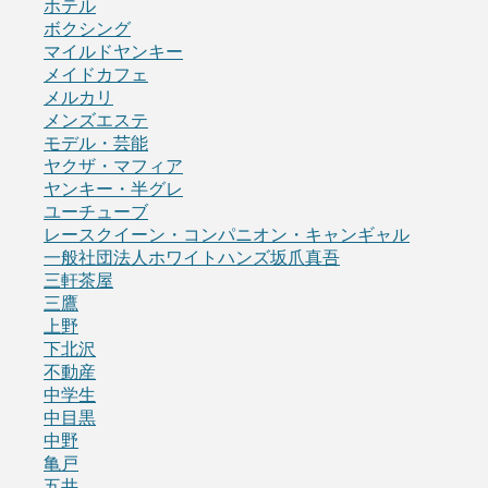
ホテル
ボクシング
マイルドヤンキー
メイドカフェ
メルカリ
メンズエステ
モデル・芸能
ヤクザ・マフィア
ヤンキー・半グレ
ユーチューブ
レースクイーン・コンパニオン・キャンギャル
一般社団法人ホワイトハンズ坂爪真吾
三軒茶屋
三鷹
上野
下北沢
不動産
中学生
中目黒
中野
亀戸
五井