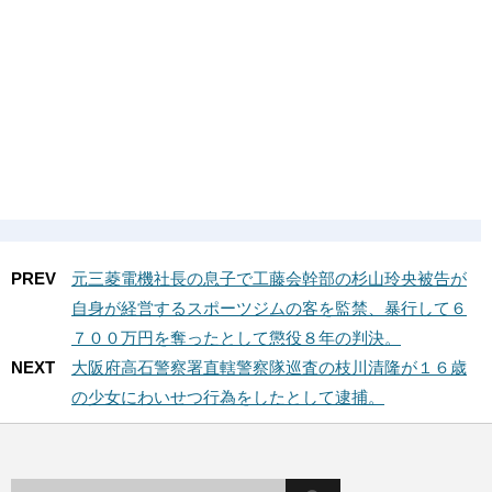
PREV
元三菱電機社長の息子で工藤会幹部の杉山玲央被告が
自身が経営するスポーツジムの客を監禁、暴行して６
７００万円を奪ったとして懲役８年の判決。
NEXT
大阪府高石警察署直轄警察隊巡査の枝川清隆が１６歳
の少女にわいせつ行為をしたとして逮捕。