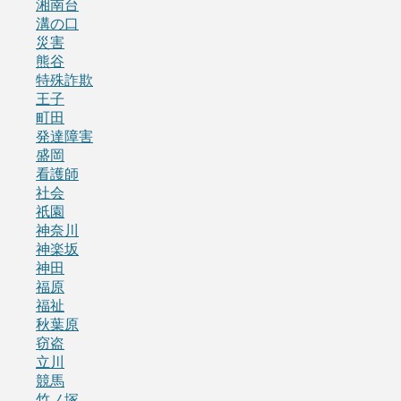
湘南台
溝の口
災害
熊谷
特殊詐欺
王子
町田
発達障害
盛岡
看護師
社会
祇園
神奈川
神楽坂
神田
福原
福祉
秋葉原
窃盗
立川
競馬
竹ノ塚