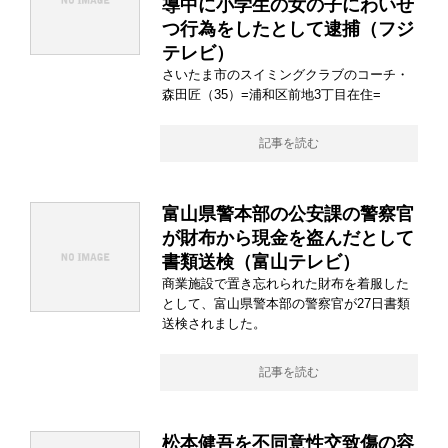
導中に小学生の女の子にわいせ
つ行為をしたとして逮捕（フジ
テレビ）
さいたま市のスイミングクラブのコーチ・
森田匠（35）=浦和区前地3丁目在住=
記事を読む
富山県警本部の公安課の警察官
が財布から現金を盗んだとして
書類送検（富山テレビ）
商業施設で置き忘れられた財布を着服した
として、富山県警本部の警察官が27日書類
送検されました。
記事を読む
松本健吾を不同意性交致傷の容