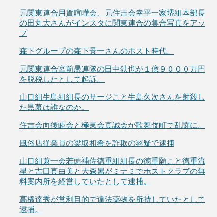
元関東連合用賀喧嘩会、元住吉会幸平一家堺組本部長
の田丸大さんがインスタに関東連合の集合写真をアッ
プ
森下グループの森下景一さんのホスト時代。
元関東連合宮前愚連隊の田中鉄也が１億９０００万円
を脱税したとして起訴。
山口組生島組組長のサージこと生島久次さんを射殺し
た黒幕は誰なのか。
住吉会向後睦会と極東会真誠会が歌舞伎町で乱闘に。
風俗店従業員の梁取和希を詐欺の容疑で逮捕
山口組兼一会若頭補佐徳重組組長の徳重願こと徳重流
星と吉田真由美と大森累がミナミでホストクラブの無
料案内所を経営していたとして逮捕。
高橋達秀が営利目的で違法薬物を所持していたとして
逮捕。