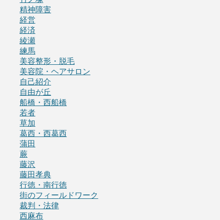
精神障害
経営
経済
綾瀬
練馬
美容整形・脱毛
美容院・ヘアサロン
自己紹介
自由が丘
船橋・西船橋
若者
草加
葛西・西葛西
蒲田
蕨
藤沢
藤田孝典
行徳・南行徳
街のフィールドワーク
裁判・法律
西麻布