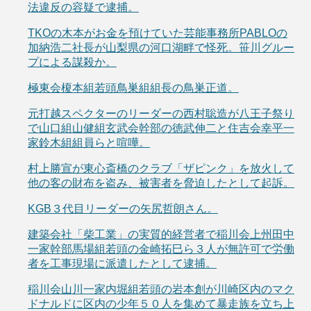
法違反の容疑で逮捕。
TKOの木本がお金を預けていた芸能事務所PABLOの
加納浩二社長が山梨県の河口湖畔で怪死。笹川グルー
プによる謀殺か。
極東会榎本組若頭鳥巣組組長の鳥巣正道。
元打越スペクターのリーダーの西村聡造が八王子祭り
で山口組山健組玄武会幹部の徳武伸二と住吉会幸平一
家鈴木組組員らと喧嘩。
村上勝宣が東心斎橋のクラブ「ザピンク」を放火して
他の客の財布を盗み、被害者を脅迫したとして起訴。
KGB３代目リーダーの矢尻哲朗さん。
建築会社「柴工業」の実質的経営者で稲川会上州田中
一家幹部馬場組若頭の金崎拓巳ら３人が無許可で労働
者を工事現場に派遣したとして逮捕。
稲川会山川一家内堀組若頭の岩本創が川崎区内のマク
ドナルドに区内の少年５０人を集めて暴走族を立ち上