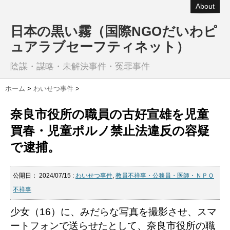
About
日本の黒い霧（国際NGOだいわピ
ュアラブセーフティネット）
陰謀・謀略・未解決事件・冤罪事件
ホーム
>
わいせつ事件
>
奈良市役所の職員の古好宣雄を児童
買春・児童ポルノ禁止法違反の容疑
で逮捕。
公開日：
2024/07/15
:
わいせつ事件
,
教員不祥事・公務員・医師・ＮＰＯ
不祥事
少女（16）に、みだらな写真を撮影させ、スマ
ートフォンで送らせたとして、奈良市役所の職