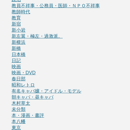
教員不祥事・公務員・医師・ＮＰＯ不祥事
教師時代
教育
新宿
新小岩
新左翼・極左・過激派。
新横浜
新橋
日本橋
日記
映画
映画・DVD
春日部
昭和レトロ
有名キャバ嬢・アイドル・モデル
朝キャバ・昼キャバ
木村草太
未分類
本・漫画・書評
本八幡
東京