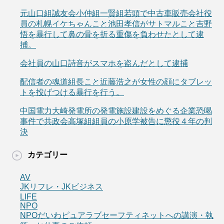
元山口組誠友会小仲組一賢組若頭で中古車販売会社役
員の札幌イケちゃんこと池田孝信がサトマルこと吉野
悟を暴行して鼻の骨を折る重傷を負わせたとして逮
捕。
会社員の山口詩音がスマホを盗んだとして逮捕
配信者の魂道組長こと近藤浩之が女性の顔にタブレッ
トを投げつける暴行を行う。
中国電力大崎発電所の発電施設建設をめぐる企業恐喝
事件で共政会高塚組組員の小原学被告に懲役４年の判
決
カテゴリー
AV
JKリフレ・JKビジネス
LIFE
NPO
NPOだいわピュアラブセーフティネットへの講演・執