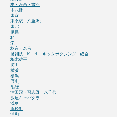
本・漫画・書評
本八幡
東京
東京駅（八重洲）
東北
板橋
柏
栄
格言・名言
格闘技・K－１・キックボクシング・総合
梅木雄平
梅田
横浜
横浜
歴史
池袋
津田沼・習志野・八千代
派遣キャバクラ
浅草
浜松町
浦和