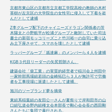
京都市東山区の京都市立京都工学院高校の教師の木村
英樹が左京区の大学院生の女性宅に侵入して下着を盗
んだとして逮捕
Z李グループ配下のチャイニーズドラゴン関係者の茨
木陽太と小野航平が松浦グループと敵対していた司法
書士の新宿モッコリーズこと竹川裕一の自宅に乗り込
み土下座させて、スマホを壊したとして逮捕
ラッパーグループ「舐達麻」のメンバーら４人を逮捕
KGB３代目リーダーの矢尻哲朗さん。
建築会社「柴工業」の実質的経営者で稲川会上州田中
一家幹部馬場組若頭の金崎拓巳ら３人が無許可で労働
者を工事現場に派遣したとして逮捕。
旭川のソープランド夢を摘発
東組系稲葉組の友田公一さんが夏祭りで岸和田市の山
口組弘道会野内組権太会本部長で剛心会会長の西田剛
さんたちに集団で暴行される。