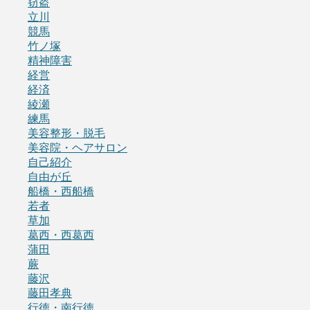
窃盗
立川
競馬
竹ノ塚
精神障害
経営
経済
綾瀬
練馬
美容整形・脱毛
美容院・ヘアサロン
自己紹介
自由が丘
船橋・西船橋
若者
草加
葛西・西葛西
蒲田
蕨
藤沢
藤田孝典
行徳・南行徳