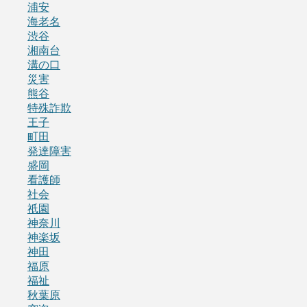
浦安
海老名
渋谷
湘南台
溝の口
災害
熊谷
特殊詐欺
王子
町田
発達障害
盛岡
看護師
社会
祇園
神奈川
神楽坂
神田
福原
福祉
秋葉原