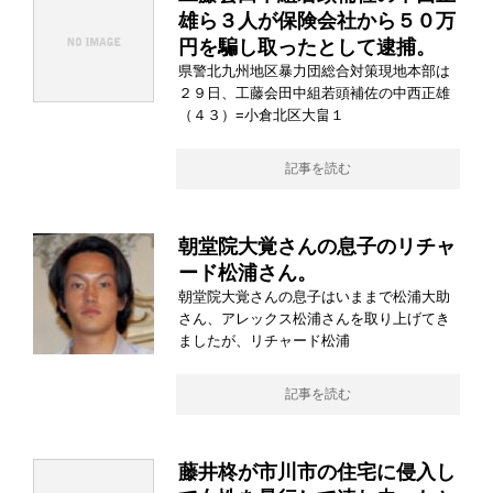
雄ら３人が保険会社から５０万
円を騙し取ったとして逮捕。
県警北九州地区暴力団総合対策現地本部は
２９日、工藤会田中組若頭補佐の中西正雄
（４３）=小倉北区大畠１
記事を読む
朝堂院大覚さんの息子のリチャ
ード松浦さん。
朝堂院大覚さんの息子はいままで松浦大助
さん、アレックス松浦さんを取り上げてき
ましたが、リチャード松浦
記事を読む
藤井柊が市川市の住宅に侵入し