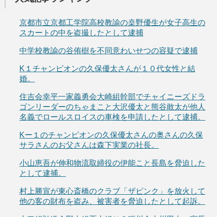
京都市立京都工学院高校教諭の桒野優生が女子高生の
スカートの中を盗撮したとして逮捕
中学校教諭の谷侑樹を不同意わいせつの容疑で逮捕
K１チャンピオンの久保優太さんが１０代女性と結
婚。
住吉会幸平一家義勇会大崎組幹部でチャイニーズドラ
ゴンリーダーのちゃまこと大沢優太と熊谷敢太が他人
名義でロールスロイスの車検を申請したとして逮捕。
Kー１のチャンピオンの久保優太さんの奥さんの久保
サラさんのお父さんは森下実業の社長。
小山恵吾が伸和物流取締役の伊能こと長島を脅迫した
として逮捕。
村上勝宣が東心斎橋のクラブ「ザピンク」を放火して
他の客の財布を盗み、被害者を脅迫したとして起訴。