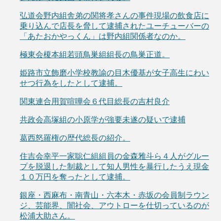
弘道会野内組舎弟の関将孝さんの事件現場の飲食店に
乗り込んで店長を脅して逮捕されたユーチューバーの
「あたおかやっくん」は野内組関係者なのか。
極東会榎本組若頭鳥巣組組長の鳥巣正道。
姫路市立飾磨小学校教諭の目木優基が女子高生にわい
せつ行為をしたとして逮捕。
関東連合用賀喧嘩会６代目総長の吉村良介
共政会高塚組の小原学が強要未遂の疑いで逮捕
葛西怒羅権の歴代総長の紹介。
住吉会幸平一家聡仁組組員の金森雅斗ら４人がグルー
プを脱退した制裁として知人男性を暴行したうえ現金
１０万円を奪ったとして逮捕。
銀座・西麻布・南青山・六本木・赤坂の会員制ラウン
ジ、芸能界、闇社会、アウトローを仕切っているのが
松浦大助さん。