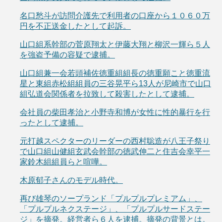
名口愁斗が訪問介護先で利用者の口座から１０６０万
円を不正送金したとして起訴。
山口組系幹部の菅原翔太と伊藤大翔と柳沢一輝ら５人
を強盗予備の容疑で逮捕。
山口組兼一会若頭補佐徳重組組長の徳重願こと徳重流
星と東組赤松組組員の三谷晃平ら13人が尼崎市で山口
組弘道会関係者を拉致して殺害したとして逮捕。
会社員の柴田孝治と小野寺和博が女性に性的暴行を行
ったとして逮捕。
元打越スペクターのリーダーの西村聡造が八王子祭り
で山口組山健組玄武会幹部の徳武伸二と住吉会幸平一
家鈴木組組員らと喧嘩。
木原郁子さんのモデル時代。
再び雄琴のソープランド「プルプルプレミアム」、
「プルプルネクステージ」、「プルプルサードステー
ジ」を摘発。経営者ら６人を逮捕。摘発の背景とは。