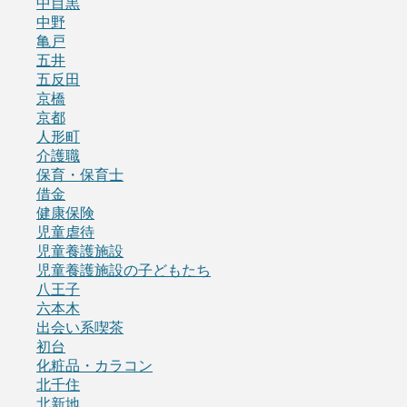
中目黒
中野
亀戸
五井
五反田
京橋
京都
人形町
介護職
保育・保育士
借金
健康保険
児童虐待
児童養護施設
児童養護施設の子どもたち
八王子
六本木
出会い系喫茶
初台
化粧品・カラコン
北千住
北新地