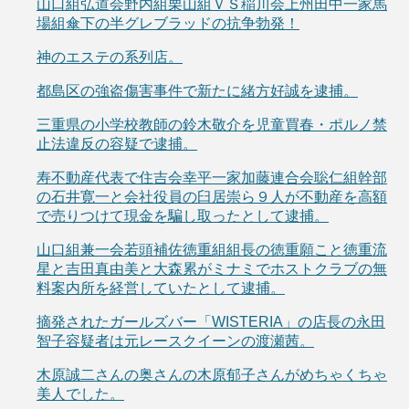
山口組弘道会野内組栗山組ＶＳ稲川会上州田中一家馬
場組傘下の半グレブラッドの抗争勃発！
神のエステの系列店。
都島区の強盗傷害事件で新たに緒方好誠を逮捕。
三重県の小学校教師の鈴木敬介を児童買春・ポルノ禁
止法違反の容疑で逮捕。
寿不動産代表で住吉会幸平一家加藤連合会聡仁組幹部
の石井寛一と会社役員の臼居崇ら９人が不動産を高額
で売りつけて現金を騙し取ったとして逮捕。
山口組兼一会若頭補佐徳重組組長の徳重願こと徳重流
星と吉田真由美と大森累がミナミでホストクラブの無
料案内所を経営していたとして逮捕。
摘発されたガールズバー「WISTERIA」の店長の永田
智子容疑者は元レースクイーンの渡瀬茜。
木原誠二さんの奥さんの木原郁子さんがめちゃくちゃ
美人でした。