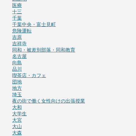
医療
十三
千葉
千葉中央・富士見町
危険運転
吉原
吉祥寺
同和・被差別部落・同和教育
名古屋
向島
品川
喫茶店・カフェ
団地
地方
埼玉
夜の街で働く女性向けの出張授業
大和
大学生
大宮
大山
大森