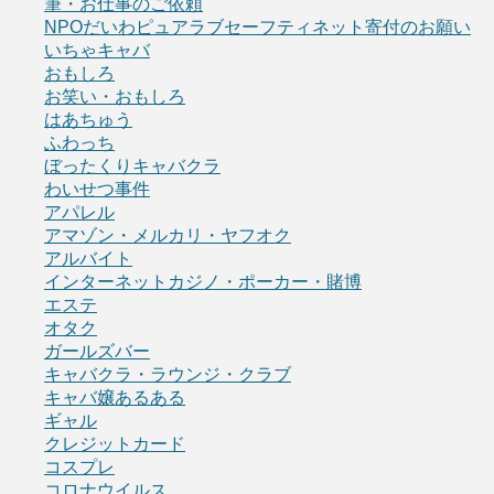
筆・お仕事のご依頼
NPOだいわピュアラブセーフティネット寄付のお願い
いちゃキャバ
おもしろ
お笑い・おもしろ
はあちゅう
ふわっち
ぼったくりキャバクラ
わいせつ事件
アパレル
アマゾン・メルカリ・ヤフオク
アルバイト
インターネットカジノ・ポーカー・賭博
エステ
オタク
ガールズバー
キャバクラ・ラウンジ・クラブ
キャバ嬢あるある
ギャル
クレジットカード
コスプレ
コロナウイルス