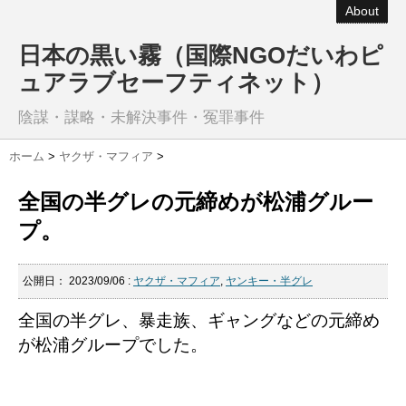
About
日本の黒い霧（国際NGOだいわピ
ュアラブセーフティネット）
陰謀・謀略・未解決事件・冤罪事件
ホーム
>
ヤクザ・マフィア
>
全国の半グレの元締めが松浦グルー
プ。
公開日：
2023/09/06
:
ヤクザ・マフィア
,
ヤンキー・半グレ
全国の半グレ、暴走族、ギャングなどの元締め
が松浦グループでした。