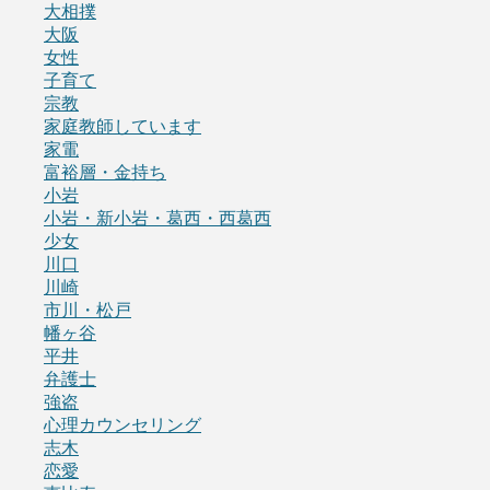
大相撲
大阪
女性
子育て
宗教
家庭教師しています
家電
富裕層・金持ち
小岩
小岩・新小岩・葛西・西葛西
少女
川口
川崎
市川・松戸
幡ヶ谷
平井
弁護士
強盗
心理カウンセリング
志木
恋愛