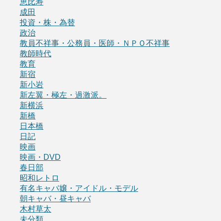
恵比寿
成田
投資・株・為替
政治
教員不祥事・公務員・医師・ＮＰＯ不祥事
教師時代
教育
新宿
新小岩
新左翼・極左・過激派。
新横浜
新橋
日本橋
日記
映画
映画・DVD
春日部
昭和レトロ
有名キャバ嬢・アイドル・モデル
朝キャバ・昼キャバ
木村草太
未分類