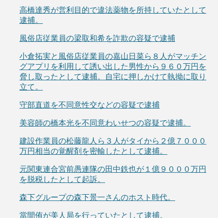
高橋達秀が営利目的で違法薬物を所持していたとして
逮捕。
風俗店従業員の梁取和希を詐欺の容疑で逮捕
小倉拓実と風俗店従業員の嘉山日菜ら８人がマッチン
グアプリを利用して誘い出した男性から９６０万円を
脅し取ったとして逮捕。自宅に押しかけて執拗に取り
立て。
守部直道を不同意性交などの容疑で逮捕
美容師の橋本光を不同意わいせつの容疑で逮捕。
建設作業員の松藤龍人ら３人がタイから２億７０００
万円相当の覚醒剤を密輸したとして逮捕。
元関東連合宮前愚連隊の田中鉄也が１億９０００万円
を脱税したとして起訴。
森下グループの森下景一さんのホスト時代。
當間侑が美人局を行っていたとして逮捕。