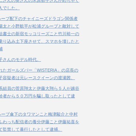
二さんの奥さんの木原郁子さんがめちゃく
人でした。
ループ配下のチャイニーズドラゴン関係者
陽太と小野航平が松浦グループと敵対して
法書士の新宿モッコリーズこと竹川裕一の
乗り込み土下座させて、スマホを壊したと
捕
子さんのモデル時代。
れたガールズバー「WISTERIA」の店長の
子容疑者は元レースクイーンの渡瀬茜。
系組員の菅原翔太と伊藤大翔ら５人が越谷
齢者から５０万円を騙し取ったとして逮
ループ傘下のタワマンこと梅津駿介と中村
ふわっち配信者の養分伊藤こと伊藤祐喜を
て監禁して暴行したとして逮捕。