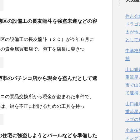
住吉会
穂区の設備工の長友龍斗を強盗未遂などの容
ドラゴ
太が他
穂区の設備工の長友龍斗（２０）が今年６月に
として
区の貴金属買取店で、包丁を店長に突きつ
中学校
捕
山口組
重流星
堺市のパチンコ店から現金を盗んだとして逮
市で山
て逮捕
ンコの景品交換所から現金が盗まれた事件で、
山口組
男は、鍵を不正に開けるための工具を持っ
重流星
ラブの
小倉拓
の住宅に強盗しようとバールなどを準備した
チング