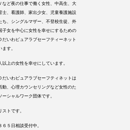
Ｖなど夜の仕事で働く女性、中高生、大
育士、看護師、家出少女、児童養護施設
たち、シングルマザー、不登校生徒、外
国子女を中心に女性を幸せにするための
Ｏだいわピュアラブセーフティーネット
います。
人以上の女性を幸せにしています。
Ｏだいわピュアラブセーフティネットは
活動、心理カウンセリングなど女性のた
ソーシャルワーク団体です。
リストです。
３６５日相談受付中。