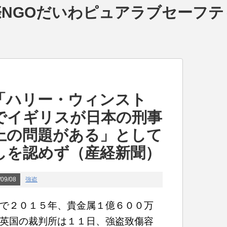
NGOだいわピュアラブセーフテ
「ハリー・ウィンスト
でイギリスが日本の刑事
上の問題がある」として
しを認めず（産経新聞）
09/08
強盗
で２０１５年、貴金属１億６００万
英国の裁判所は１１日、強盗致傷容