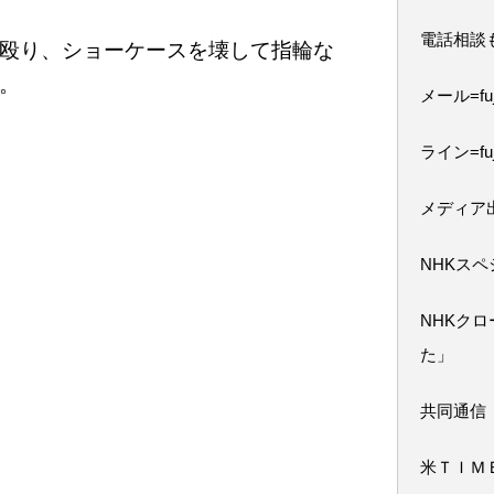
電話相談
殴り、ショーケースを壊して指輪な
。
メール=fuji
ライン=fuj
メディア
NHKス
NHKク
た」
共同通信
米ＴＩＭ