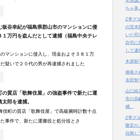
木原誠
ちゃ美
Z李グ
む板谷幸紀が福島県郡山市のマンションに侵
の茨木
いた司
８１万円を盗んだとして逮捕（福島中央テレ
自宅に
して逮
市のマンションに侵入し、現金およそ３８１万
木原郁
んだ疑いで２０代の男が再逮捕されました
摘発さ
永田智
山口組
町の質店「歌舞伎屋」の強盗事件で新たに運
市の高
慎太郎を逮捕。
捕。
舞伎町の質店「歌舞伎屋」で高級腕時計数十点
Z李グ
れた事件で、新たに運搬役と処分役とさ
隆宏が
拉致し