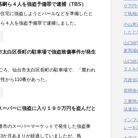
基嗣ら４人を強盗予備罪で逮捕（TBS）
０万円
の住宅に強盗しようとバールなどを準備したと
て執拗
嗣ら４人を強盗予備罪で逮捕しました。
小山恵
したと
山口組
家馬場
市太白区長町の駐車場で強盗致傷事件が発生
）
山口組
５人を
時ごろ、仙台市太白区長町の駐車場で、「襲われ
男性から110番があった。
共政会
當間侑
三重県
スーパーに強盗に入り１９０万円を盗んだと
法違反
インフ
港市のスーパーマーケットで発生した強盗事
レーを
3か月あまりが経過していましたが、鳥