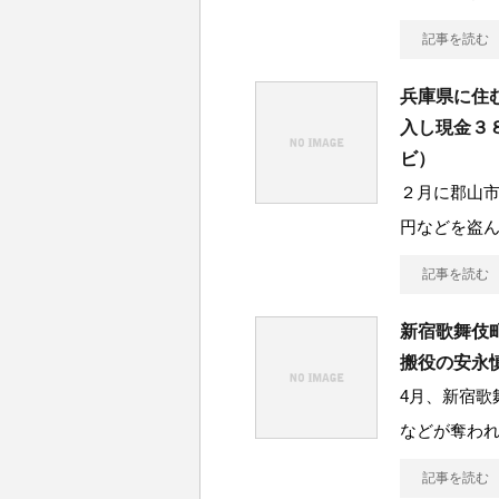
記事を読む
兵庫県に住
入し現金３
ビ）
２月に郡山
円などを盗
記事を読む
新宿歌舞伎
搬役の安永
4月、新宿歌
などが奪わ
記事を読む