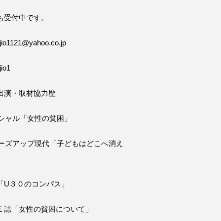
も受付中です。
o1121@yahoo.co.jp
io1
出演・取材協力歴
ペシャル「女性の貧困」
ローズアップ現代「子どもはどこへ消え
「U３０のコンパス」
Ｅ誌「女性の貧困について」