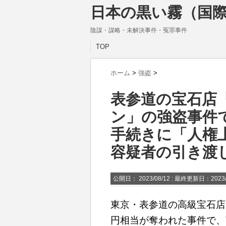
日本の黒い霧（国際
陰謀・謀略・未解決事件・冤罪事件
TOP
ホーム
>
強盗
>
表参道の宝石店
ン」の強盗事件
手続きに「人権
容疑者の引き渡
公開日：
2023/08/12
: 最終更新日：2023/
東京・表参道の高級宝石店
円相当が奪われた事件で、