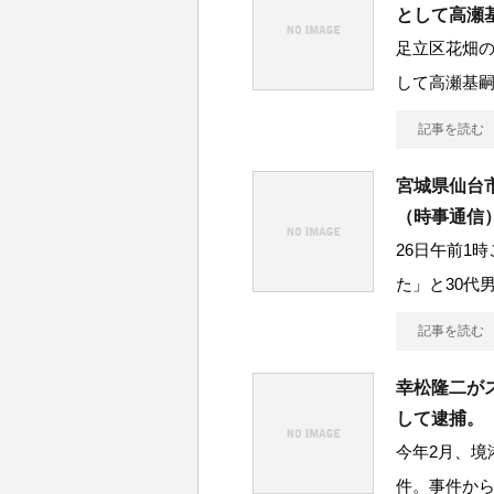
として高瀬
足立区花畑
して高瀬基
記事を読む
宮城県仙台
（時事通信
26日午前1
た」と30代
記事を読む
幸松隆二が
して逮捕。
今年2月、境
件。事件から