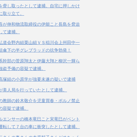
を脅し取ったとして逮捕。自宅に押しかけ
に取り立て。
吾が伸和物流取締役の伊能こと長島を脅迫
して逮捕。
弘道会野内組栗山組ＶＳ稲川会上州田中一
組傘下の半グレブラッドの抗争勃発！
系幹部の菅原翔太と伊藤大翔と柳沢一輝ら
強盗予備の容疑で逮捕。
高塚組の小原学が強要未遂の疑いで逮捕
が美人局を行っていたとして逮捕。
の教師の鈴木敬介を児童買春・ポルノ禁止
の容疑で逮捕。
ルエンサーの橋本竜巳こと宋竜巳がベント
運転して７台の車に衝突したとして逮捕。