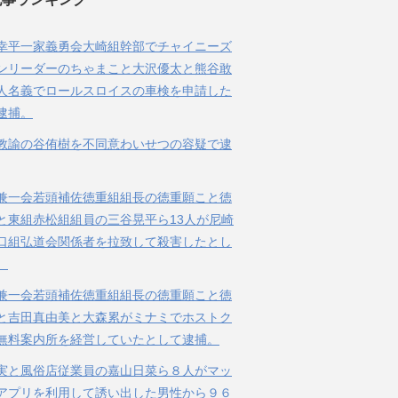
幸平一家義勇会大崎組幹部でチャイニーズ
ンリーダーのちゃまこと大沢優太と熊谷敢
人名義でロールスロイスの車検を申請した
逮捕。
教諭の谷侑樹を不同意わいせつの容疑で逮
兼一会若頭補佐徳重組組長の徳重願こと徳
と東組赤松組組員の三谷晃平ら13人が尼崎
口組弘道会関係者を拉致して殺害したとし
。
兼一会若頭補佐徳重組組長の徳重願こと徳
と吉田真由美と大森累がミナミでホストク
無料案内所を経営していたとして逮捕。
実と風俗店従業員の嘉山日菜ら８人がマッ
アプリを利用して誘い出した男性から９６