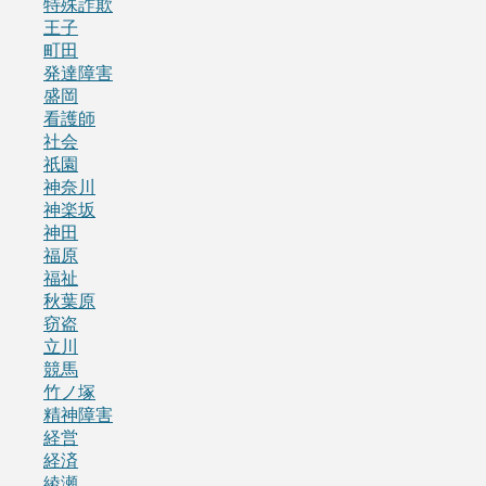
特殊詐欺
王子
町田
発達障害
盛岡
看護師
社会
祇園
神奈川
神楽坂
神田
福原
福祉
秋葉原
窃盗
立川
競馬
竹ノ塚
精神障害
経営
経済
綾瀬