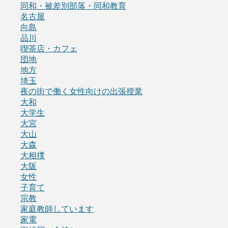
同和・被差別部落・同和教育
名古屋
向島
品川
喫茶店・カフェ
団地
地方
埼玉
夜の街で働く女性向けの出張授業
大和
大学生
大宮
大山
大森
大相撲
大阪
女性
子育て
宗教
家庭教師しています
家電