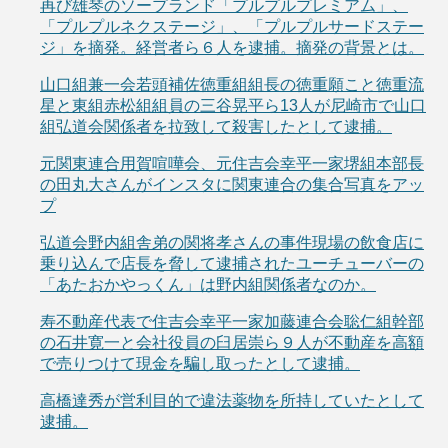
再び雄琴のソープランド「プルプルプレミアム」、
「プルプルネクステージ」、「プルプルサードステー
ジ」を摘発。経営者ら６人を逮捕。摘発の背景とは。
山口組兼一会若頭補佐徳重組組長の徳重願こと徳重流
星と東組赤松組組員の三谷晃平ら13人が尼崎市で山口
組弘道会関係者を拉致して殺害したとして逮捕。
元関東連合用賀喧嘩会、元住吉会幸平一家堺組本部長
の田丸大さんがインスタに関東連合の集合写真をアッ
プ
弘道会野内組舎弟の関将孝さんの事件現場の飲食店に
乗り込んで店長を脅して逮捕されたユーチューバーの
「あたおかやっくん」は野内組関係者なのか。
寿不動産代表で住吉会幸平一家加藤連合会聡仁組幹部
の石井寛一と会社役員の臼居崇ら９人が不動産を高額
で売りつけて現金を騙し取ったとして逮捕。
高橋達秀が営利目的で違法薬物を所持していたとして
逮捕。