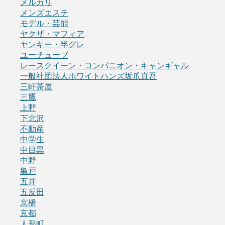
メルカリ
メンズエステ
モデル・芸能
ヤクザ・マフィア
ヤンキー・半グレ
ユーチューブ
レースクイーン・コンパニオン・キャンギャル
一般社団法人ホワイトハンズ坂爪真吾
三軒茶屋
三鷹
上野
下北沢
不動産
中学生
中目黒
中野
亀戸
五井
五反田
京橋
京都
人形町