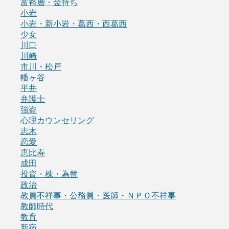
富裕層・金持ち
小岩
小岩・新小岩・葛西・西葛西
少女
川口
川崎
市川・松戸
幡ヶ谷
平井
弁護士
強盗
心理カウンセリング
志木
恋愛
恵比寿
成田
投資・株・為替
政治
教員不祥事・公務員・医師・ＮＰＯ不祥事
教師時代
教育
新宿