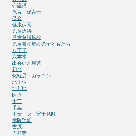
介護職
保育・保育士
借金
健康保険
児童虐待
児童養護施設
児童養護施設の子どもたち
八王子
六本木
出会い系喫茶
初台
化粧品・カラコン
北千住
北新地
医療
十三
千葉
千葉中央・富士見町
危険運転
吉原
吉祥寺