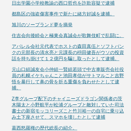
日出学園小学校教諭の西口哲也を詐欺容疑で逮捕
都島区の強盗傷害事件で新たに緒方好誠を逮捕。
旭川のソープランド夢を摘発
住吉会向後睦会と極東会真誠会が歌舞伎町で乱闘に。
アパレル会社元代表でホストの森田真伍とソフトバン
クの元部長の清水亮と元課長の枡田健吾がウソの投資
話を持ち掛けて１２億円を騙し取ったとして逮捕。
元山口組誠友会小仲組一賢組若頭で中古車販売会社役
員の札幌イケちゃんこと池田孝信がサトマルこと吉野
悟を暴行して鼻の骨を折る重傷を負わせたとして逮
捕。
Z李グループ配下のチャイニーズドラゴン関係者の茨
木陽太と小野航平が松浦グループと敵対していた司法
書士の新宿モッコリーズこと竹川裕一の自宅に乗り込
み土下座させて、スマホを壊したとして逮捕
葛西怒羅権の歴代総長の紹介。