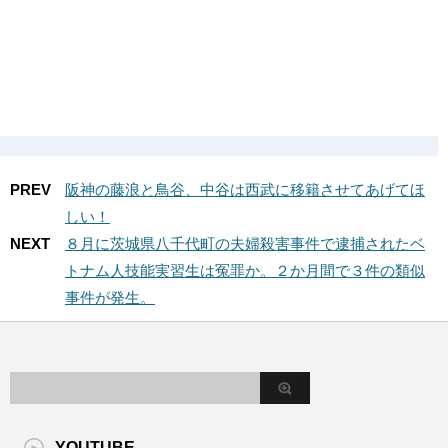
PREV
阪神の藤浪と鳥谷、中谷は西武に移籍させてあげてほ
しい！
NEXT
８月に茨城県八千代町の夫婦殺害事件で逮捕されたベ
トナム人技能実習生は冤罪か。２か月間で３件の類似
事件が発生。
YOUTUBE