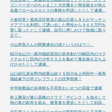
ゴンリーダーのちゃまこと大沢優太と熊谷敢太が他人
名義でロールスロイスの車検を申請したとして逮捕。
小倉拓実と風俗店従業員の嘉山日菜ら８人がマッチン
グアプリを利用して誘い出した男性から９６０万円を
脅し取ったとして逮捕。自宅に押しかけて執拗に取り
立て。
小山恵吾さんが関東連合の頭というのはウソ。
稲川会山川一家内堀組若頭の岩本創が川崎区内のマク
ドナルドに区内の少年５０人を集めて暴走族を立ち上
げさせたとして逮捕。
山口組弘道会野内組栗山組ＶＳ稲川会上州田中一家馬
場組傘下の半グレブラッドの抗争勃発！
中学校教諭の谷侑樹を不同意わいせつの容疑で逮捕
村上勝宣が東心斎橋のクラブ「ザピンク」を放火して
他の客の財布を盗み、被害者を脅迫したとして起訴。
元打越スペクターのリーダーの西村聡造が八王子祭り