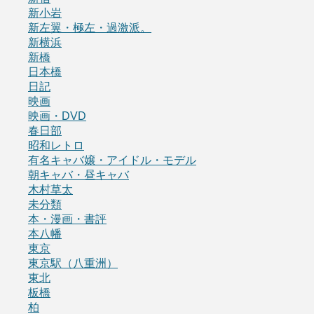
新小岩
新左翼・極左・過激派。
新横浜
新橋
日本橋
日記
映画
映画・DVD
春日部
昭和レトロ
有名キャバ嬢・アイドル・モデル
朝キャバ・昼キャバ
木村草太
未分類
本・漫画・書評
本八幡
東京
東京駅（八重洲）
東北
板橋
柏