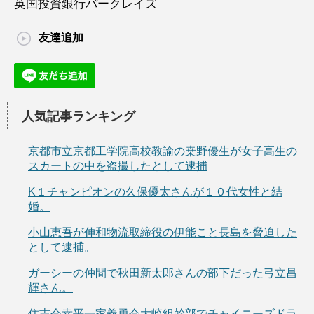
英国投資銀行バークレイズ
友達追加
人気記事ランキング
京都市立京都工学院高校教諭の桒野優生が女子高生の
スカートの中を盗撮したとして逮捕
K１チャンピオンの久保優太さんが１０代女性と結
婚。
小山恵吾が伸和物流取締役の伊能こと長島を脅迫した
として逮捕。
ガーシーの仲間で秋田新太郎さんの部下だった弓立昌
輝さん。
住吉会幸平一家義勇会大崎組幹部でチャイニーズドラ