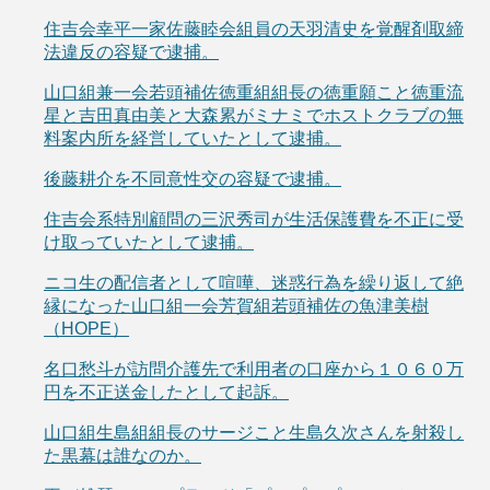
住吉会幸平一家佐藤睦会組員の天羽清史を覚醒剤取締
法違反の容疑で逮捕。
山口組兼一会若頭補佐徳重組組長の徳重願こと徳重流
星と吉田真由美と大森累がミナミでホストクラブの無
料案内所を経営していたとして逮捕。
後藤耕介を不同意性交の容疑で逮捕。
住吉会系特別顧問の三沢秀司が生活保護費を不正に受
け取っていたとして逮捕。
ニコ生の配信者として喧嘩、迷惑行為を繰り返して絶
縁になった山口組一会芳賀組若頭補佐の魚津美樹
（HOPE）
名口愁斗が訪問介護先で利用者の口座から１０６０万
円を不正送金したとして起訴。
山口組生島組組長のサージこと生島久次さんを射殺し
た黒幕は誰なのか。