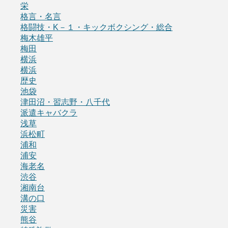
栄
格言・名言
格闘技・K－１・キックボクシング・総合
梅木雄平
梅田
横浜
横浜
歴史
池袋
津田沼・習志野・八千代
派遣キャバクラ
浅草
浜松町
浦和
浦安
海老名
渋谷
湘南台
溝の口
災害
熊谷