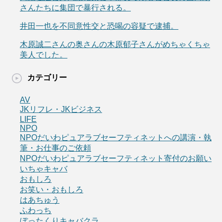
さんたちに集団で暴行される。
井田一也を不同意性交と恐喝の容疑で逮捕。
木原誠二さんの奥さんの木原郁子さんがめちゃくちゃ
美人でした。
カテゴリー
AV
JKリフレ・JKビジネス
LIFE
NPO
NPOだいわピュアラブセーフティネットへの講演・執
筆・お仕事のご依頼
NPOだいわピュアラブセーフティネット寄付のお願い
いちゃキャバ
おもしろ
お笑い・おもしろ
はあちゅう
ふわっち
ぼったくりキャバクラ