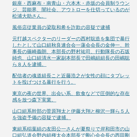
銀座・西麻布・南青山・六本木・赤坂の会員制ラウン
ジ、芸能界、闇社会、アウトローを仕切っているのが
松浦大助さん。
風俗店従業員の梁取和希を詐欺の容疑で逮捕
元打越スペクターのリーダーの西村聡造を集団で暴行
したとして山口組秋良連合会一蓮会会長の金伸一、幹
事長の篠崎義朗、本部長の野村祐司、行動隊長の石坂
純也、山口組清水一家副本部長で田嶋組組長の田嶋聡
ら８人を逮捕。
配信者の魂道組長こと近藤浩之が女性の顔にタブレッ
トを投げつける暴行を行う。
東京の夜の世界、出会い系、飲食などで圧倒的な存在
感を放つ森下実業。
山口組系幹部の菅原翔太と伊藤大翔と柳沢一輝ら５人
を強盗予備の容疑で逮捕。
東組系稲葉組の友田公一さんが夏祭りで岸和田市の山
口組弘道会野内組権太会本部長で剛心会会長の西田剛