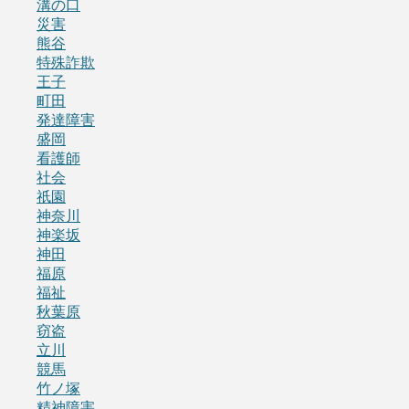
溝の口
災害
熊谷
特殊詐欺
王子
町田
発達障害
盛岡
看護師
社会
祇園
神奈川
神楽坂
神田
福原
福祉
秋葉原
窃盗
立川
競馬
竹ノ塚
精神障害