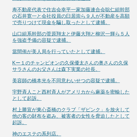
寿不動産代表で住吉会幸平一家加藤連合会聡仁組幹部
の石井寛一と会社役員の臼居崇ら９人が不動産を高額
で売りつけて現金を騙し取ったとして逮捕。
山口組系幹部の菅原翔太と伊藤大翔と柳沢一輝ら５人
を強盗予備の容疑で逮捕。
當間侑が美人局を行っていたとして逮捕。
Kー１のチャンピオンの久保優太さんの奥さんの久保
サラさんのお父さんは森下実業の社長。
美容師の橋本光を不同意わいせつの容疑で逮捕。
宇野斉人こと西村斉人がアメリカから麻薬を密輸した
として起訴。
村上勝宣が東心斎橋のクラブ「ザピンク」を放火して
他の客の財布を盗み、被害者の女性を脅迫したとして
起訴。
神のエステの系列店。