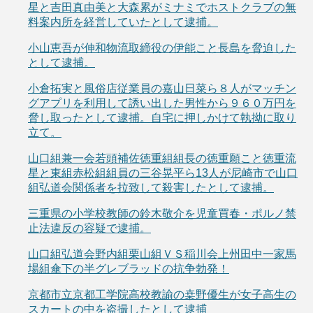
星と吉田真由美と大森累がミナミでホストクラブの無
料案内所を経営していたとして逮捕。
小山恵吾が伸和物流取締役の伊能こと長島を脅迫した
として逮捕。
小倉拓実と風俗店従業員の嘉山日菜ら８人がマッチン
グアプリを利用して誘い出した男性から９６０万円を
脅し取ったとして逮捕。自宅に押しかけて執拗に取り
立て。
山口組兼一会若頭補佐徳重組組長の徳重願こと徳重流
星と東組赤松組組員の三谷晃平ら13人が尼崎市で山口
組弘道会関係者を拉致して殺害したとして逮捕。
三重県の小学校教師の鈴木敬介を児童買春・ポルノ禁
止法違反の容疑で逮捕。
山口組弘道会野内組栗山組ＶＳ稲川会上州田中一家馬
場組傘下の半グレブラッドの抗争勃発！
京都市立京都工学院高校教諭の桒野優生が女子高生の
スカートの中を盗撮したとして逮捕