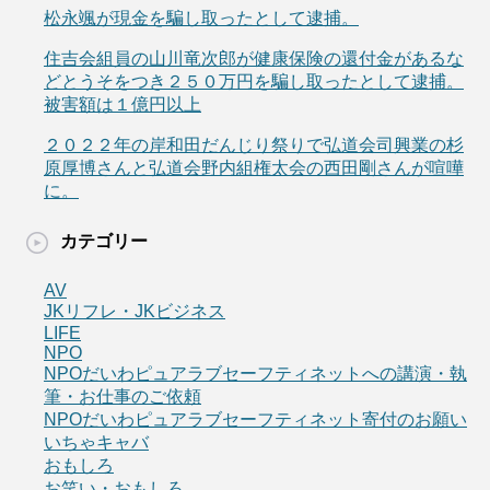
松永颯が現金を騙し取ったとして逮捕。
住吉会組員の山川竜次郎が健康保険の還付金があるな
どとうそをつき２５０万円を騙し取ったとして逮捕。
被害額は１億円以上
２０２２年の岸和田だんじり祭りで弘道会司興業の杉
原厚博さんと弘道会野内組権太会の西田剛さんが喧嘩
に。
カテゴリー
AV
JKリフレ・JKビジネス
LIFE
NPO
NPOだいわピュアラブセーフティネットへの講演・執
筆・お仕事のご依頼
NPOだいわピュアラブセーフティネット寄付のお願い
いちゃキャバ
おもしろ
お笑い・おもしろ