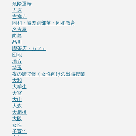
危険運転
吉原
吉祥寺
同和・被差別部落・同和教育
名古屋
向島
品川
喫茶店・カフェ
団地
地方
埼玉
夜の街で働く女性向けの出張授業
大和
大学生
大宮
大山
大森
大相撲
大阪
女性
子育て