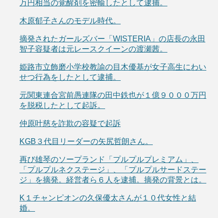
万円相当の覚醒剤を密輸したとして逮捕。
木原郁子さんのモデル時代。
摘発されたガールズバー「WISTERIA」の店長の永田
智子容疑者は元レースクイーンの渡瀬茜。
姫路市立飾磨小学校教諭の目木優基が女子高生にわい
せつ行為をしたとして逮捕。
元関東連合宮前愚連隊の田中鉄也が１億９０００万円
を脱税したとして起訴。
仲原叶慈を詐欺の容疑で起訴
KGB３代目リーダーの矢尻哲朗さん。
再び雄琴のソープランド「プルプルプレミアム」、
「プルプルネクステージ」、「プルプルサードステー
ジ」を摘発。経営者ら６人を逮捕。摘発の背景とは。
K１チャンピオンの久保優太さんが１０代女性と結
婚。