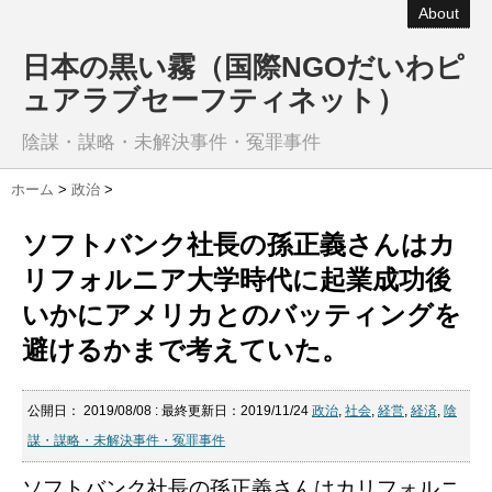
About
日本の黒い霧（国際NGOだいわピ
ュアラブセーフティネット）
陰謀・謀略・未解決事件・冤罪事件
ホーム
>
政治
>
ソフトバンク社長の孫正義さんはカ
リフォルニア大学時代に起業成功後
いかにアメリカとのバッティングを
避けるかまで考えていた。
公開日：
2019/08/08
: 最終更新日：2019/11/24
政治
,
社会
,
経営
,
経済
,
陰
謀・謀略・未解決事件・冤罪事件
ソフトバンク社長の孫正義さんはカリフォルニ