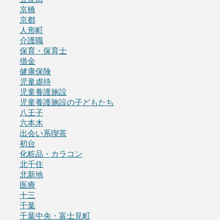
京橋
京都
人形町
介護職
保育・保育士
借金
健康保険
児童虐待
児童養護施設
児童養護施設の子どもたち
八王子
六本木
出会い系喫茶
初台
化粧品・カラコン
北千住
北新地
医療
十三
千葉
千葉中央・富士見町