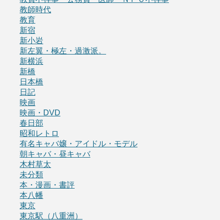
教師時代
教育
新宿
新小岩
新左翼・極左・過激派。
新横浜
新橋
日本橋
日記
映画
映画・DVD
春日部
昭和レトロ
有名キャバ嬢・アイドル・モデル
朝キャバ・昼キャバ
木村草太
未分類
本・漫画・書評
本八幡
東京
東京駅（八重洲）