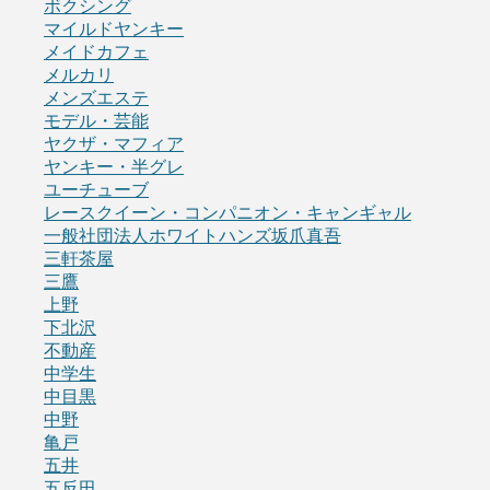
ボクシング
マイルドヤンキー
メイドカフェ
メルカリ
メンズエステ
モデル・芸能
ヤクザ・マフィア
ヤンキー・半グレ
ユーチューブ
レースクイーン・コンパニオン・キャンギャル
一般社団法人ホワイトハンズ坂爪真吾
三軒茶屋
三鷹
上野
下北沢
不動産
中学生
中目黒
中野
亀戸
五井
五反田