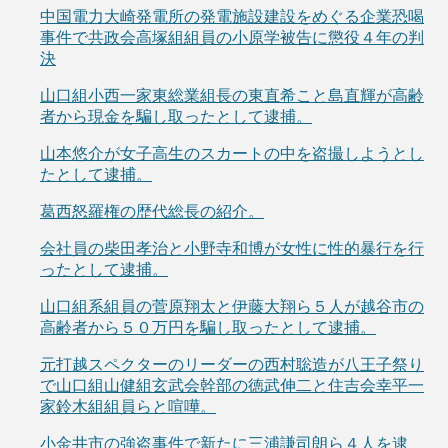
中国電力大崎発電所の発電施設建設をめぐる企業恐喝
事件で共政会高塚組組員の小原学被告に懲役４年の判
決
山口組小西一家東総業組長の東直希こと島直輝が高齢
者から現金を騙し取ったとして逮捕。
山本悠介が女子高生のスカートの中を盗撮しようとし
たとして逮捕。
葛西怒羅権の歴代総長の紹介。
会社員の柴田孝治と小野寺和博が女性に性的暴行を行
ったとして逮捕。
山口組系組員の菅原翔太と伊藤大翔ら５人が越谷市の
高齢者から５０万円を騙し取ったとして逮捕。
元打越スペクターのリーダーの西村聡造が八王子祭り
で山口組山健組玄武会幹部の徳武伸二と住吉会幸平一
家鈴木組組員らと喧嘩。
小金井市の強盗事件で新たに三浦謙司朗ら４人を逮