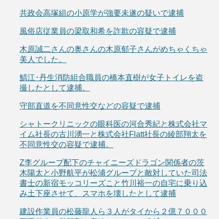
共政会高塚組の小原学が強要未遂の疑いで逮捕
風俗店従業員の梁取和希を詐欺の容疑で逮捕
木原誠二さんの奥さんの木原郁子さんがめちゃくちゃ
美人でした。
鯖江･丹生消防組合職員の橋本直樹が女子トイレを盗
撮したとして逮捕。
守部直道を不同意性交などの容疑で逮捕
シャトークリニックの眼科医の河合秀紀と株式会社マ
イム社長の古川湧一と株式会社Flatt社長の綾部翔太を
不同意性交の容疑で逮捕。
Z李グループ配下のチャイニーズドラゴン関係者の茨
木陽太と小野航平が松浦グループと敵対していた司法
書士の新宿モッコリーズこと竹川裕一の自宅に乗り込
み土下座させて、スマホを壊したとして逮捕
建設作業員の松藤龍人ら３人がタイから２億７０００