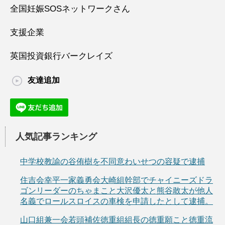
全国妊娠SOSネットワークさん
支援企業
英国投資銀行バークレイズ
友達追加
人気記事ランキング
中学校教諭の谷侑樹を不同意わいせつの容疑で逮捕
住吉会幸平一家義勇会大崎組幹部でチャイニーズドラ
ゴンリーダーのちゃまこと大沢優太と熊谷敢太が他人
名義でロールスロイスの車検を申請したとして逮捕。
山口組兼一会若頭補佐徳重組組長の徳重願こと徳重流