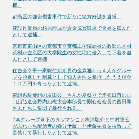
捕。
都島区の強盗傷害事件で新たに緒方好誠を逮捕。
建設作業員の柏原龍成が貴金属買取店で金品を盗んだ
として逮捕。
京都市東山区の京都市立京都工学院高校の教師の木村
英樹が左京区の大学院生の女性宅に侵入して下着を盗
んだとして逮捕
住吉会幸平一家聡仁組組員の金森雅斗ら４人がグルー
プを脱退した制裁として知人男性を暴行したうえ現金
１０万円を奪ったとして逮捕。
東組系稲葉組の友田公一さんが夏祭りで岸和田市の山
口組弘道会野内組権太会本部長で剛心会会長の西田剛
さんたちに集団で暴行される。
Z李グループ傘下のタワマンこと梅津駿介と中村隆宏
がふわっち配信者の養分伊藤こと伊藤祐喜を拉致して
監禁して暴行したとして逮捕。