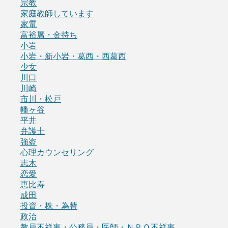
宗教
家庭教師しています
家電
富裕層・金持ち
小岩
小岩・新小岩・葛西・西葛西
少女
川口
川崎
市川・松戸
幡ヶ谷
平井
弁護士
強盗
心理カウンセリング
志木
恋愛
恵比寿
成田
投資・株・為替
政治
教員不祥事・公務員・医師・ＮＰＯ不祥事