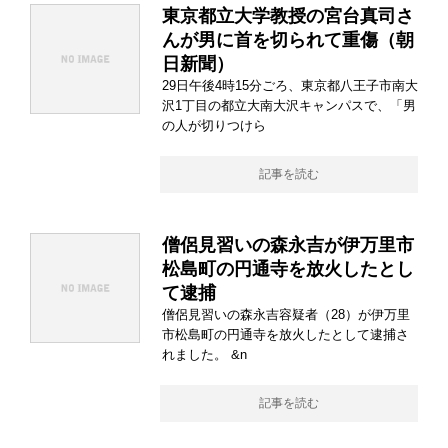
東京都立大学教授の宮台真司さ
んが男に首を切られて重傷（朝
日新聞）
29日午後4時15分ごろ、東京都八王子市南大
沢1丁目の都立大南大沢キャンパスで、「男
の人が切りつけら
記事を読む
僧侶見習いの森永吉が伊万里市
松島町の円通寺を放火したとし
て逮捕
僧侶見習いの森永吉容疑者（28）が伊万里
市松島町の円通寺を放火したとして逮捕さ
れました。 &n
記事を読む