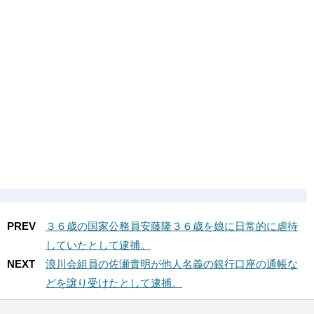
PREV
３６歳の国家公務員安藤隆３６歳を娘に日常的に虐待
していたとして逮捕。
NEXT
浪川会組員の佐瀬貴明が他人名義の銀行口座の通帳な
どを譲り受けたとして逮捕。