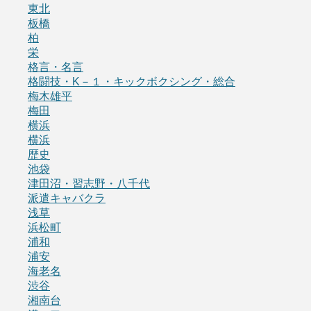
東北
板橋
柏
栄
格言・名言
格闘技・K－１・キックボクシング・総合
梅木雄平
梅田
横浜
横浜
歴史
池袋
津田沼・習志野・八千代
派遣キャバクラ
浅草
浜松町
浦和
浦安
海老名
渋谷
湘南台