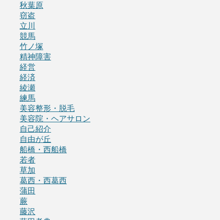
秋葉原
窃盗
立川
競馬
竹ノ塚
精神障害
経営
経済
綾瀬
練馬
美容整形・脱毛
美容院・ヘアサロン
自己紹介
自由が丘
船橋・西船橋
若者
草加
葛西・西葛西
蒲田
蕨
藤沢