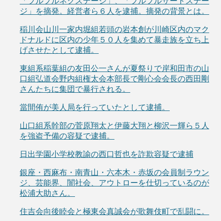
「プルプルネクステージ」、「プルプルサードステー
ジ」を摘発。経営者ら６人を逮捕。摘発の背景とは。
稲川会山川一家内堀組若頭の岩本創が川崎区内のマク
ドナルドに区内の少年５０人を集めて暴走族を立ち上
げさせたとして逮捕。
東組系稲葉組の友田公一さんが夏祭りで岸和田市の山
口組弘道会野内組権太会本部長で剛心会会長の西田剛
さんたちに集団で暴行される。
當間侑が美人局を行っていたとして逮捕。
山口組系幹部の菅原翔太と伊藤大翔と柳沢一輝ら５人
を強盗予備の容疑で逮捕。
日出学園小学校教諭の西口哲也を詐欺容疑で逮捕
銀座・西麻布・南青山・六本木・赤坂の会員制ラウン
ジ、芸能界、闇社会、アウトローを仕切っているのが
松浦大助さん。
住吉会向後睦会と極東会真誠会が歌舞伎町で乱闘に。