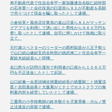
寿不動産代表で住吉会幸平一家加藤連合会聡仁組幹部
の石井寛一と会社役員の臼居崇ら９人が不動産を高額
で売りつけて現金を騙し取ったとして逮捕。
小倉拓実と風俗店従業員の嘉山日菜ら８人がマッチン
グアプリを利用して誘い出した男性から９６０万円を
脅し取ったとして逮捕。自宅に押しかけて執拗に取り
立て。
元打越スペクターのリーダーの西村聡造が八王子祭り
で山口組山健組玄武会幹部の徳武伸二と住吉会幸平一
家鈴木組組員らと喧嘩。
名口愁斗が訪問介護先で利用者の口座から１０６０万
円を不正送金したとして起訴。
山口組兼一会若頭補佐徳重組組長の徳重願こと徳重流
星と吉田真由美と大森累がミナミでホストクラブの無
料案内所を経営していたとして逮捕。
三重県の小学校教師の鈴木敬介を児童買春・ポルノ禁
止法違反の容疑で逮捕。