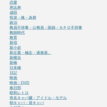
恋愛
恵比寿
成田
投資・株・為替
政治
教員不祥事・公務員・医師・ＮＰＯ不祥事
教師時代
教育
新宿
新小岩
新左翼・極左・過激派。
新横浜
新橋
日本橋
日記
映画
映画・DVD
春日部
昭和レトロ
有名キャバ嬢・アイドル・モデル
朝キャバ・昼キャバ