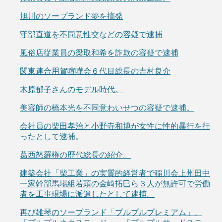
旭川のソープランド夢を摘発
守部直道を不同意性交などの容疑で逮捕
風俗店従業員の梁取和希を詐欺の容疑で逮捕
関東連合用賀喧嘩会６代目総長の吉村良介
木原郁子さんのモデル時代。
美容師の橋本光を不同意わいせつの容疑で逮捕。
会社員の柴田孝治と小野寺和博が女性に性的暴行を行
ったとして逮捕。
葛西怒羅権の歴代総長の紹介。
建築会社「柴工業」の実質的経営者で稲川会上州田中
一家幹部馬場組若頭の金崎拓巳ら３人が無許可で労働
者を工事現場に派遣したとして逮捕。
再び雄琴のソープランド「プルプルプレミアム」、