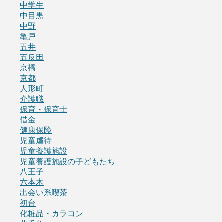
中学生
中目黒
中野
亀戸
五井
五反田
京橋
京都
人形町
介護職
保育・保育士
借金
健康保険
児童虐待
児童養護施設
児童養護施設の子どもたち
八王子
六本木
出会い系喫茶
初台
化粧品・カラコン