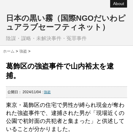
About
日本の黒い霧（国際NGOだいわピ
ュアラブセーフティネット）
陰謀・謀略・未解決事件・冤罪事件
ホーム
>
強盗
>
葛飾区の強盗事件で山内裕太を逮
捕。
公開日：
2024/11/04
:
強盗
東京・葛飾区の住宅で男性が縛られ現金が奪わ
れた強盗事件で、逮捕された男が「現場近くの
公園で初対面の共犯者と集まった」と供述して
いることが分かりました。