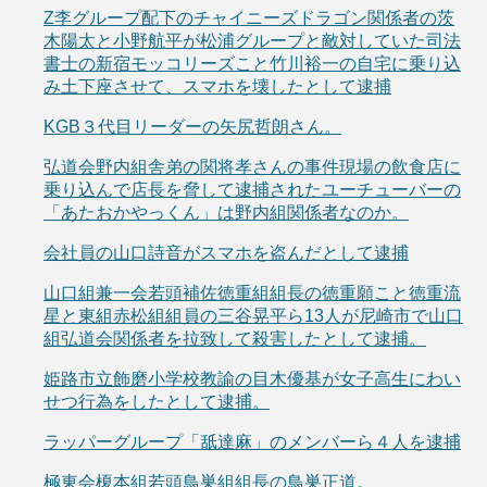
Z李グループ配下のチャイニーズドラゴン関係者の茨
木陽太と小野航平が松浦グループと敵対していた司法
書士の新宿モッコリーズこと竹川裕一の自宅に乗り込
み土下座させて、スマホを壊したとして逮捕
KGB３代目リーダーの矢尻哲朗さん。
弘道会野内組舎弟の関将孝さんの事件現場の飲食店に
乗り込んで店長を脅して逮捕されたユーチューバーの
「あたおかやっくん」は野内組関係者なのか。
会社員の山口詩音がスマホを盗んだとして逮捕
山口組兼一会若頭補佐徳重組組長の徳重願こと徳重流
星と東組赤松組組員の三谷晃平ら13人が尼崎市で山口
組弘道会関係者を拉致して殺害したとして逮捕。
姫路市立飾磨小学校教諭の目木優基が女子高生にわい
せつ行為をしたとして逮捕。
ラッパーグループ「舐達麻」のメンバーら４人を逮捕
極東会榎本組若頭鳥巣組組長の鳥巣正道。