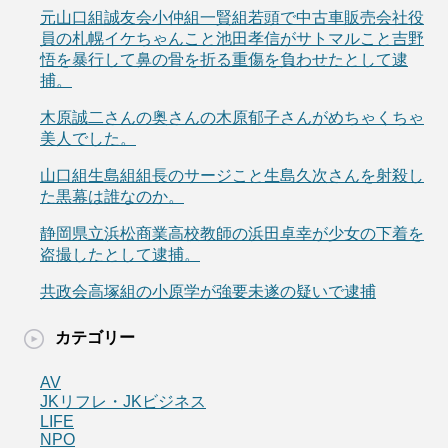
元山口組誠友会小仲組一賢組若頭で中古車販売会社役
員の札幌イケちゃんこと池田孝信がサトマルこと吉野
悟を暴行して鼻の骨を折る重傷を負わせたとして逮
捕。
木原誠二さんの奥さんの木原郁子さんがめちゃくちゃ
美人でした。
山口組生島組組長のサージこと生島久次さんを射殺し
た黒幕は誰なのか。
静岡県立浜松商業高校教師の浜田卓幸が少女の下着を
盗撮したとして逮捕。
共政会高塚組の小原学が強要未遂の疑いで逮捕
カテゴリー
AV
JKリフレ・JKビジネス
LIFE
NPO