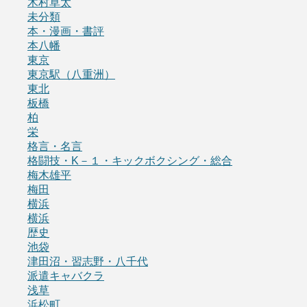
木村草太
未分類
本・漫画・書評
本八幡
東京
東京駅（八重洲）
東北
板橋
柏
栄
格言・名言
格闘技・K－１・キックボクシング・総合
梅木雄平
梅田
横浜
横浜
歴史
池袋
津田沼・習志野・八千代
派遣キャバクラ
浅草
浜松町