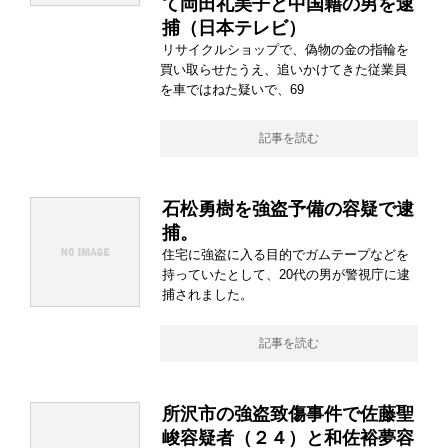
て岡田礼美子と中国籍の男を逮
捕（日本テレビ）
リサイクルショップで、偽物の金の指輪を
買い取らせたうえ、追いかけてきた従業員
を車ではねた疑いで、69
記事を読む
石松勇樹を強盗予備の容疑で逮
捕。
住宅に強盗に入る目的でガムテープなどを
持っていたとして、20代の男が警視庁に逮
捕されました。
記事を読む
所沢市の強盗致傷事件で佐藤聖
峻容疑者（２４）と和佐裕夢容