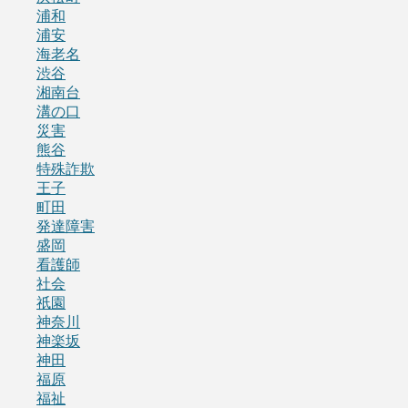
浦和
浦安
海老名
渋谷
湘南台
溝の口
災害
熊谷
特殊詐欺
王子
町田
発達障害
盛岡
看護師
社会
祇園
神奈川
神楽坂
神田
福原
福祉