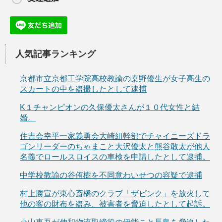
人気記事ランキング
京都市立京都工学院高校教諭の桒野優生が女子高生の
スカートの中を盗撮したとして逮捕
K１チャンピオンの久保優太さんが１０代女性と結
婚。
住吉会幸平一家義勇会大崎組幹部でチャイニーズドラ
ゴンリーダーのちゃまこと大沢優太と熊谷敢太が他人
名義でロールスロイスの車検を申請したとして逮捕。
中学校教諭の谷侑樹を不同意わいせつの容疑で逮捕
村上勝宣が東心斎橋のクラブ「ザピンク」を放火して
他の客の財布を盗み、被害者を脅迫したとして起訴。