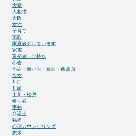
大森
大相撲
大阪
女性
子育て
宗教
家庭教師しています
家電
富裕層・金持ち
小岩
小岩・新小岩・葛西・西葛西
少女
川口
川崎
市川・松戸
幡ヶ谷
平井
弁護士
強盗
心理カウンセリング
志木