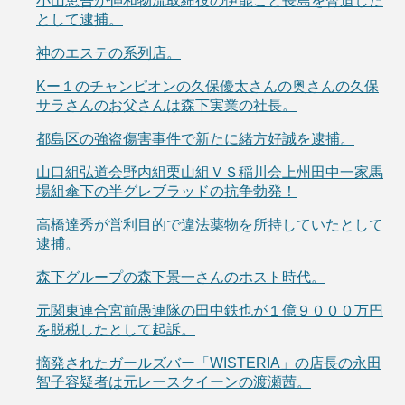
小山恵吾が伸和物流取締役の伊能こと長島を脅迫した
として逮捕。
神のエステの系列店。
Kー１のチャンピオンの久保優太さんの奥さんの久保
サラさんのお父さんは森下実業の社長。
都島区の強盗傷害事件で新たに緒方好誠を逮捕。
山口組弘道会野内組栗山組ＶＳ稲川会上州田中一家馬
場組傘下の半グレブラッドの抗争勃発！
高橋達秀が営利目的で違法薬物を所持していたとして
逮捕。
森下グループの森下景一さんのホスト時代。
元関東連合宮前愚連隊の田中鉄也が１億９０００万円
を脱税したとして起訴。
摘発されたガールズバー「WISTERIA」の店長の永田
智子容疑者は元レースクイーンの渡瀬茜。