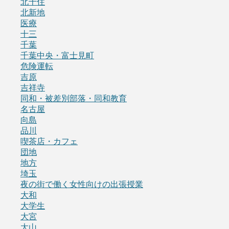
北千住
北新地
医療
十三
千葉
千葉中央・富士見町
危険運転
吉原
吉祥寺
同和・被差別部落・同和教育
名古屋
向島
品川
喫茶店・カフェ
団地
地方
埼玉
夜の街で働く女性向けの出張授業
大和
大学生
大宮
大山